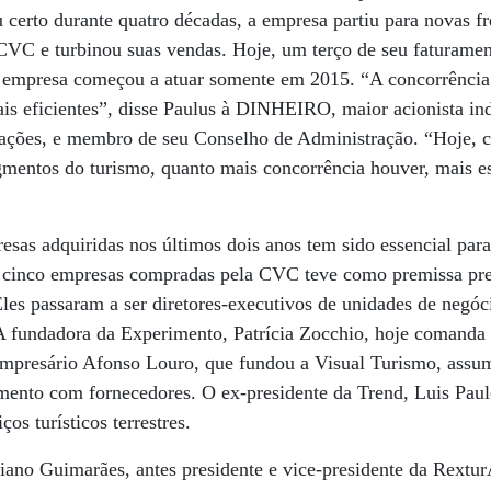
certo durante quatro décadas, a empresa partiu para novas fr
a CVC e turbinou suas vendas. Hoje, um terço de seu faturam
a empresa começou a atuar somente em 2015. “A concorrência 
mais eficientes”, disse Paulus à DINHEIRO, maior acionista in
ações, e membro de seu Conselho de Administração. “Hoje, c
mentos do turismo, quanto mais concorrência houver, mais es
sas adquiridas nos últimos dois anos tem sido essencial para 
s cinco empresas compradas pela CVC teve como premissa pres
Eles passaram a ser diretores-executivos de unidades de negóc
fundadora da Experimento, Patrícia Zocchio, hoje comanda 
 empresário Afonso Louro, que fundou a Visual Turismo, assu
mento com fornecedores. O ex-presidente da Trend, Luis Paul
os turísticos terrestres.
iano Guimarães, antes presidente e vice-presidente da Rextu