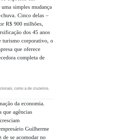
s uma simples mudança
-chuva. Cinco delas –
or R$ 900 milhões,
rsificação dos 45 anos
 turismo corporativo, o
mpresa que oferece
ecedora completa de
cionais, como a de cruzeiros.
rmação da economia.
a que agências
 cresciam
 empresário Guilherme
ez de se acomodar no