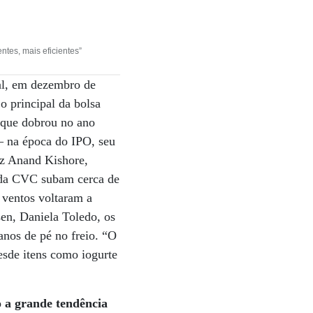
ntes, mais eficientes”
al, em dezembro de
 principal da bolsa
 que dobrou no ano
– na época do IPO, seu
iz Anand Kishore,
s da CVC subam cerca de
 ventos voltaram a
sen, Daniela Toledo, os
 anos de pé no freio. “O
desde itens como iogurte
 a grande tendência