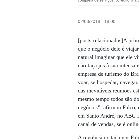
completa de serviços” (Crédito: Mar
02/03/2018 - 18:00
[posts-relacionados]A prim
que o negócio dele é viajar
natural imaginar que ele v
não faça jus à sua intensa
empresa de turismo do Bras
voar, se hospedar, navegar,
das inevitáveis reuniões 
mesmo tempo todos são dono
negócios”, afirmou Falco,
em Santo André, no ABC P
canal de vendas, se é online
A revolução citada por Fal