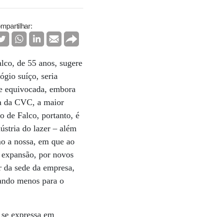
mpartilhar:
lco, de 55 anos, sugere
ógio suíço, seria
te equivocada, embora
ia da CVC, a maior
 de Falco, portanto, é
ústria do lazer – além
mo a nossa, em que ao
r expansão, por novos
r da sede da empresa,
ando menos para o
 se expressa em