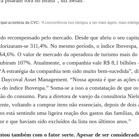
a pisaram fora do Brasil”, diz Belan.
cipal acionista da CVC:
“A concorrência nos obrigou a ser mais ágeis, mais intelige
endo recompensado pelo mercado. Desde que abriu o seu capit
lorizaram-se 311,4%. No mesmo período, o índice Ibovespa, o
s 64,6%. O valor de mercado da operadora de turismo mais do
subiram 107%. Atualmente, a companhia vale R$ 8,1 bilhões 
 “A estratégia da companhia tem sido muito bem-sucedida”, d
da Daycoval Asset Management. “Nossa aposta é que as açõe
do índice Ibovespa.” Soma-se a isso a constatação de que os
ção do consumo. Para a diretora de varejo da consultoria Niel
ente, voltando a comprar itens não essenciais, depois de dois
os está sentindo uma ligeira reação dos gastos das famílias, 
or e que haviam sido excluídos da lista nos últimos anos.”
tou também com o fator sorte. Apesar de ser considerado