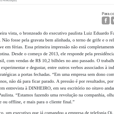
co Ankosqui)
Para co
eira vista, o bronzeado do executivo paulista Luiz Eduardo Fa
. Não fosse pela gravata bem alinhada, o terno de grife e o rel
ive em férias. Essa primeira impressão não está completamen
 rotina. Desde o começo de 2013, ele responde pela presidênc
il, com vendas de R$ 10,2 bilhões no ano passado. O trabalho
 experimentar e degustar, entre outros verbos associados à ind
estratégicas a portas fechadas. “Em uma empresa sem dono co
s, não dá para ficar parado. A pressão é por resultados, po
 em entrevista à DINHEIRO, em seu escritório no oitavo anda
aulista. “Estamos fazendo uma revolução na companhia, olh
 ou offline, e mais para o cliente final.”
co, um executivo que já comandou a empresa de telefonia Oi,