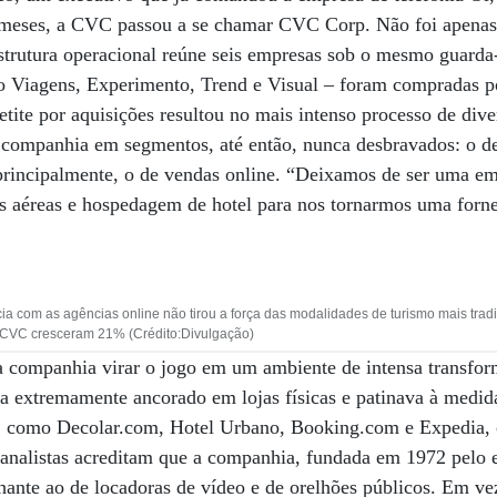
 meses, a CVC passou a se chamar CVC Corp. Não foi apena
strutura operacional reúne seis empresas sob o mesmo guarda
 Viagens, Experimento, Trend e Visual – foram compradas p
etite por aquisições resultou no mais intenso processo de dive
a companhia em segmentos, até então, nunca desbravados: o de
 principalmente, o de vendas online. “Deixamos de ser uma e
ens aéreas e hospedagem de hotel para nos tornarmos uma forn
a com as agências online não tirou a força das modalidades de turismo mais tradi
 CVC cresceram 21% (Crédito:Divulgação)
 companhia virar o jogo em um ambiente de intensa transfo
a extremamente ancorado em lojas físicas e patinava à medid
ais, como Decolar.com, Hotel Urbano, Booking.com e Expedia,
analistas acreditam que a companhia, fundada em 1972 pelo
lhante ao de locadoras de vídeo e de orelhões públicos. Em v