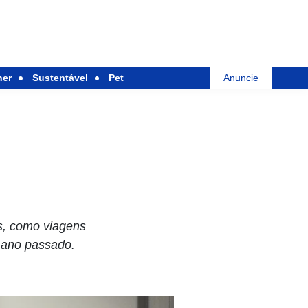
her
Sustentável
Pet
Anuncie
s, como viagens
o ano passado.