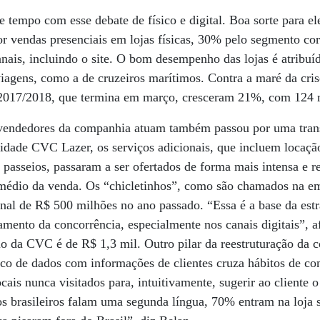
 tempo com esse debate de físico e digital. Boa sorte para e
r vendas presenciais em lojas físicas, 30% pelo segmento co
nais, incluindo o site. O bom desempenho das lojas é atribuíd
 viagens, como a de cruzeiros marítimos. Contra a maré da cris
017/2018, que termina em março, cresceram 21%, com 124 mi
 vendedores da companhia atuam também passou por uma tran
dade CVC Lazer, os serviços adicionais, que incluem locação
 passeios, passaram a ser ofertados de forma mais intensa e 
édio da venda. Os “chicletinhos”, como são chamados na emp
nal de R$ 500 milhões no ano passado. “Essa é a base da estr
mento da concorrência, especialmente nos canais digitais”, a
o da CVC é de R$ 1,3 mil. Outro pilar da reestruturação da 
co de dados com informações de clientes cruza hábitos de c
ocais nunca visitados para, intuitivamente, sugerir ao cliente 
s brasileiros falam uma segunda língua, 70% entram na loja 