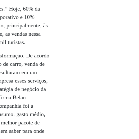
les.” Hoje, 60% da
rporativo e 10%
o, principalmente, às
e, as vendas nessa
l turistas.
sformação. De acordo
 de carro, venda de
resultaram em um
resa esses serviços,
atégia de negócio da
firma Belan.
companhia foi a
onsumo, gasto médio,
o melhor pacote de
sem saber para onde