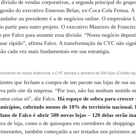
 divisão de vendas corporativas, a segunda principal do grupo
gestão do executivo Emerson Belan, ex-Coca-Cola Femsa. A ú
undador ou presidente é a de negócios online. O empresário L
u partir para outro projeto. O executivo Maurizio de Francis
o por Falco para assumir essa divisão. “Nosso negócio depen
sar rápido”, afirma Falco. A transformação da CVC não signif
 são cada vez mais fundamentais em sua estratégia.
cimento do varejo tradicional, a CVC planeja a abertura de 500 lojas (Crédito:Ag
ientes que fecham a compra de um pacote nas lojas de rua ou
rva pelo site da empresa. “Por isso, não faz nenhum sentido m
do uma coisa só”, diz Falco.
Há espaço de sobra para crescer 
icípios, cobrindo menos de 10% do território nacional. 
lano de Falco é abrir 500 novas lojas – 120 delas serão i
os de loja, como o de quiosques em corredores de shoppings 
itinerantes, também começarão a ser testados nos próximos a