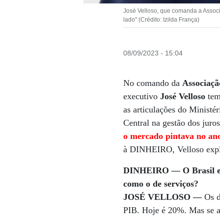
José Velloso, que comanda a Associ
lado" (Crédito: Izilda França)
08/09/2023 - 15:04
No comando da
Associaçã
executivo
José Velloso
tem
as articulações do Minist
Central na gestão dos juro
o mercado pintava no an
à DINHEIRO, Velloso explic
DINHEIRO — O Brasil está
como o de serviços?
JOSÉ VELLOSO —
Os do
PIB. Hoje é 20%. Mas se a 