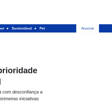
her
Sustentável
Pet
Anuncie
prioridade
q
ga com desconfiança a
rimeiras iniciativas