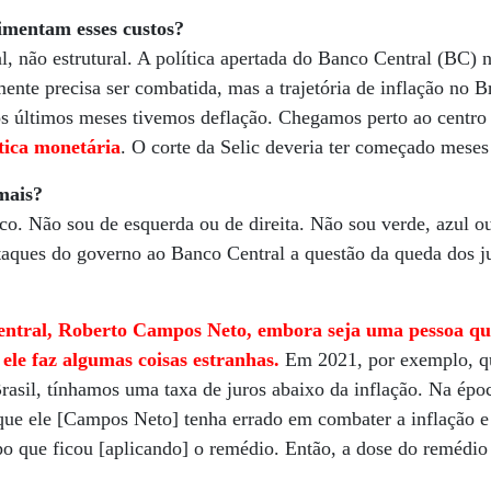
imentam esses custos?
al, não estrutural. A política apertada do Banco Central (BC) 
ente precisa ser combatida, mas a trajetória de inflação no B
s últimos meses tivemos deflação. Chegamos perto ao centro 
ítica monetária
. O corte da Selic deveria ter começado meses 
mais?
o. Não sou de esquerda ou de direita. Não sou verde, azul o
aques do governo ao Banco Central a questão da queda dos ju
entral, Roberto Campos Neto, embora seja uma pessoa qu
ele faz algumas coisas estranhas.
Em 2021, por exemplo, 
Brasil, tínhamos uma taxa de juros abaixo da inflação. Na épo
que ele [Campos Neto] tenha errado em combater a inflação e
o que ficou [aplicando] o remédio. Então, a dose do remédio 