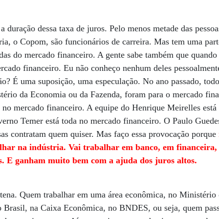
a duração dessa taxa de juros. Pelo menos metade das pessoas
ia, o Copom, são funcionários de carreira. Mas tem uma part
ndas do mercado financeiro. A gente sabe também que quando
mercado financeiro. Eu não conheço nenhum deles pessoalment
ição? É uma suposição, uma especulação. No ano passado, tod
tério da Economia ou da Fazenda, foram para o mercado fina
s no mercado financeiro. A equipe do Henrique Meirelles está
overno Temer está toda no mercado financeiro. O Paulo Guede
sas contratam quem quiser. Mas faço essa provocação porque
lhar na indústria. Vai trabalhar em banco, em financeira,
s. E ganham muito bem com a ajuda dos juros altos.
ntena. Quem trabalhar em uma área econômica, no Ministério
 Brasil, na Caixa Econômica, no BNDES, ou seja, quem pass