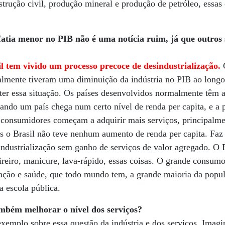
strução civil, produção mineral e produção de petróleo, essa
fatia menor no PIB não é uma notícia ruim, já que outros
l tem vivido um processo precoce de desindustrialização.
C
ealmente tiveram uma diminuição da indústria no PIB ao long
ter essa situação. Os países desenvolvidos normalmente têm 
ando um país chega num certo nível de renda per capita, e a
 consumidores começam a adquirir mais serviços, principalme
 o Brasil não teve nenhum aumento de renda per capita. Faz 
ndustrialização sem ganho de serviços de valor agregado. O B
ireiro, manicure, lava-rápido, essas coisas. O grande consumo
ação e saúde, que todo mundo tem, a grande maioria da popu
 escola pública.
ambém melhorar o nível dos serviços?
xemplo sobre essa questão da indústria e dos serviços. Imag