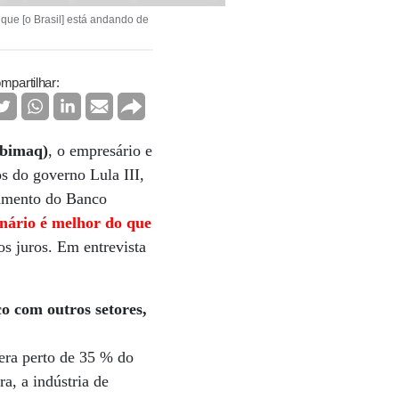
que [o Brasil] está andando de
mpartilhar:
Abimaq)
, o empresário e
 do governo Lula III,
tamento do Banco
enário é melhor do que
dos juros. Em entrevista
o com outros setores,
 era perto de 35 % do
a, a indústria de