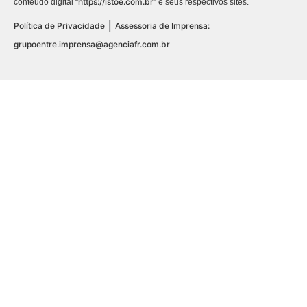
https://istoe.com.br
conteúdo digital “
” e seus respectivos sites.
|
Política de Privacidade
Assessoria de Imprensa:
grupoentre.imprensa@agenciafr.com.br