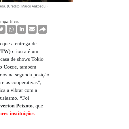
ada. (Crédito: Marco Ankosqui)
mpartilhar:
o que a entrega de
GPTW)
criou até um
a casa de shows Tokio
b Cocre
, também
amos na segunda posição
re as cooperativas”,
ica a vibrar com a
usiasmo. “Foi
verton Peixoto
, que
res instituições