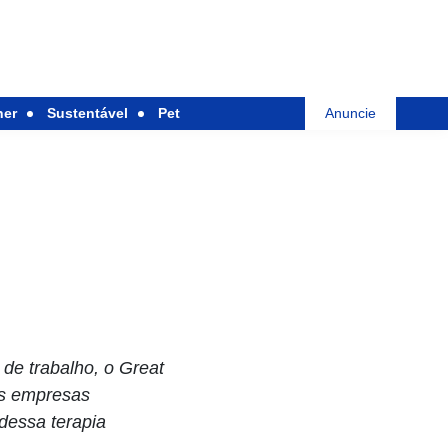
her
Sustentável
Pet
Anuncie
de trabalho, o Great
as empresas
dessa terapia