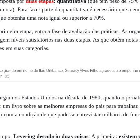
mposta por
duas etapas
:
quantitativa
(que tem peso de 75% n
nota). Para fazer parte da quantitativa é necessário que a em
que obtenha uma nota igual ou superior a 70%.
primeira etapa, entra a fase de avaliação das práticas. As or
em níveis satisfatórios nas duas etapas. As que obtêm notas 
s em suas categorias.
co grande em nome do Itaú Unibanco, Guaracy Alves Filho agradeceu o empenho 
i Jr.)
rgiu nos Estados Unidos na década de 1980, quando o jornal
r um livro sobre as melhores empresas do país para trabalhar
afio com a condição de que pudesse entrevistar milhares de fun
campo,
Levering descobriu duas coisas
. A primeira:
existem 