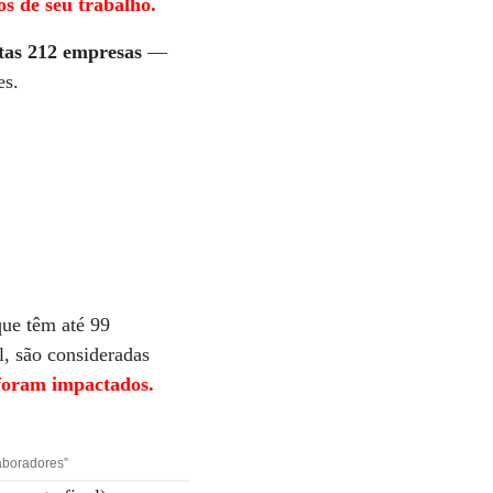
s de seu trabalho.
itas 212 empresas
—
es.
que têm até 99
l, são consideradas
 foram impactados.
aboradores”