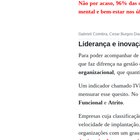
Não por acaso, 96% das o
mental e bem-estar nos ú
Gabrieli Coimbra, Cesar Burgos Dia
Liderança e inova
Para poder acompanhar de 
que faz difrença na gestã
organizacional
, que quant
Um indicador chamado IVR 
mensurar esse quesito. No
Funcional
e
Atrito
.
Empresas cuja classificaçã
velocidade de implantação.
organizações com um grau 