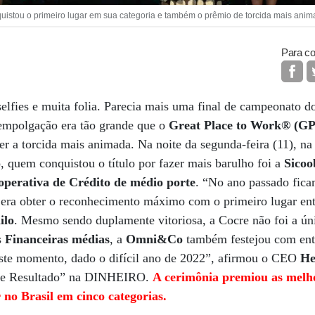
uistou o primeiro lugar em sua categoria e também o prêmio de torcida mais anim
Para co
selfies e muita folia. Parecia mais uma final de campeonato d
 empolgação era tão grande que o
Great Place to Work® (
ger a torcida mais animada. Na noite da segunda-feira (11), n
 quem conquistou o título por fazer mais barulho foi a
Sicoo
perativa de Crédito de médio porte
. “No ano passado fic
 era obter o reconhecimento máximo com o primeiro lugar ent
ilo
. Mesmo sendo duplamente vitoriosa, a Cocre não foi a ún
s
Financeiras médias
, a
Omni&Co
também festejou com ent
ste momento, dado o difícil ano de 2022”, afirmou o CEO
He
to e Resultado” na DINHEIRO.
A cerimônia premiou as melho
 no Brasil em cinco categorias.