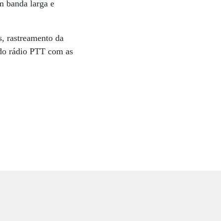
m banda larga e
s, rastreamento da
 do rádio PTT com as