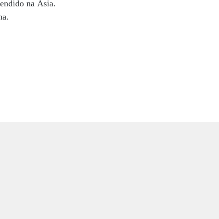
endido na Ásia.
na.