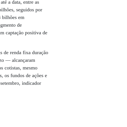
té a data, entre as
ilhões, seguidos por
3 bilhões em
segmento de
am captação positiva de
s de renda fixa duração
razo — alcançaram
 os cotistas, mesmo
, os fundos de ações e
setembro, indicador