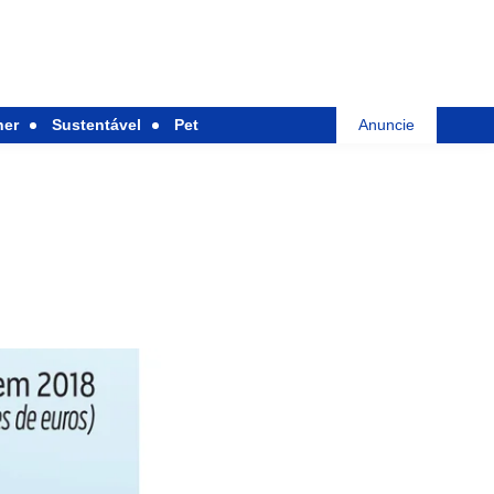
her
Sustentável
Pet
Anuncie