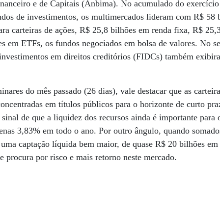
anceiro e de Capitais (Anbima). No acumulado do exercício a
undos de investimentos, os multimercados lideram com R$ 58 b
ara carteiras de ações, R$ 25,8 bilhões em renda fixa, R$ 25,
ões em ETFs, os fundos negociados em bolsa de valores. No 
 investimentos em direitos creditórios (FIDCs) também exibir
nares do mês passado (26 dias), vale destacar que as carteira
oncentradas em títulos públicos para o horizonte de curto p
 sinal de que a liquidez dos recursos ainda é importante para
penas 3,83% em todo o ano. Por outro ângulo, quando somados
 uma captação líquida bem maior, de quase R$ 20 bilhões em 
e procura por risco e mais retorno neste mercado.