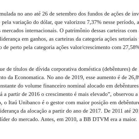
umulada no ano até 26 de setembro dos fundos de ações de inv
e pela variação do dólar, que valorizou 7,37% nesse período, a
 mercados internacionais. O patrimônio dessas carteiras com 
liderança em ganhos, as carteiras da categoria ações setoriai
do de perto pela categoria ações valor/crescimento com 27,5
ue de títulos de dívida corporativa doméstica (debêntures) de
to da Economatica. No ano de 2019, esse aumento é de 26,
onstante do volume financeiro nominal alocado em debêntures
Já a partir de 2016 o crescimento é mais elevado”, observou 
do, o Itaú Unibanco é o gestor com maior posição em debêntu
iderança da alocação a partir do ano de 2017. De 2011 até 20
líder do mercado. Antes, em 2010, a BB DTVM era a maior.