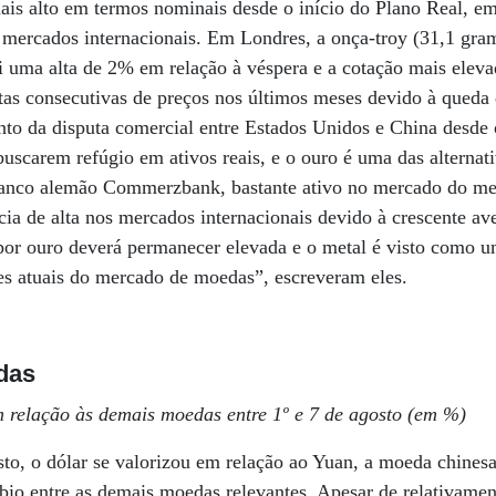
mais alto em termos nominais desde o início do Plano Real, em
s mercados internacionais. Em Londres, a onça-troy (31,1 gr
oi uma alta de 2% em relação à véspera e a cotação mais eleva
as consecutivas de preços nos últimos meses devido à queda 
to da disputa comercial entre Estados Unidos e China desde 
buscarem refúgio em ativos reais, e o ouro é uma das alternat
anco alemão Commerzbank, bastante ativo no mercado do met
ia de alta nos mercados internacionais devido à crescente ave
por ouro deverá permanecer elevada e o metal é visto como u
es atuais do mercado de moedas”, escreveram eles.
das
m relação às demais moedas entre 1º e 7 de agosto (em %)
osto, o dólar se valorizou em relação ao Yuan, a moeda chine
bio entre as demais moedas relevantes. Apesar de relativame