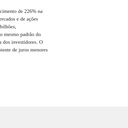
rescimento de 226% na
rcados e de ações
bilhões,
o o mesmo padrão do
a dos investidores. O
iente de juros menores