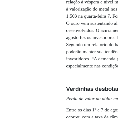
relação à véspera e nível 
à valorização do metal no
1.503 na quarta-feira 7. F
O ouro vem sustentando alt
desenvolvidos. O acirramen
agosto fez os investidores 
Segundo um relatório do b
poderão manter sua tendênc
investidores. “A demanda 
especialmente nas condiçõ
Verdinhas desbota
Perda de valor do dólar e
Entre os dias 1º e 7 de ag
ocorreu com a taxa de câm