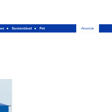
her
Sustentável
Pet
Anuncie