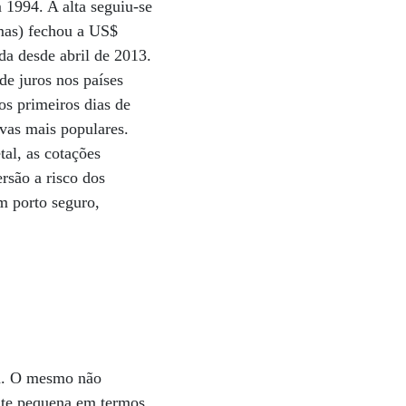
 1994. A alta seguiu-se
amas) fechou a US$
da desde abril de 2013.
de juros nos países
os primeiros dias de
ivas mais populares.
al, as cotações
rsão a risco dos
m porto seguro,
sa. O mesmo não
nte pequena em termos