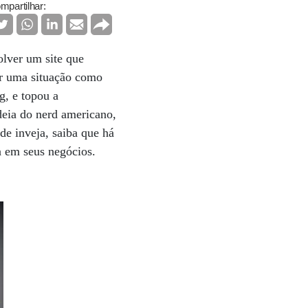
mpartilhar:
lver um site que
or uma situação como
g, e topou a
deia do nerd americano,
e inveja, saiba que há
da em seus negócios.