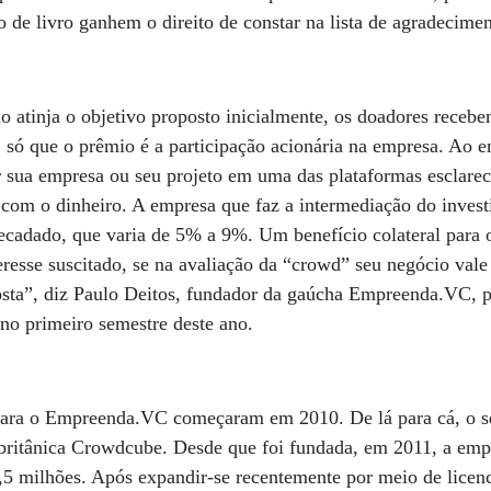
o de livro ganhem o direito de constar na lista de agradecime
o atinja o objetivo proposto inicialmente, os doadores recebe
, só que o prêmio é a participação acionária na empresa. Ao
ar sua empresa ou seu projeto em uma das plataformas esclare
r com o dinheiro. A empresa que faz a intermediação do invest
recadado, que varia de 5% a 9%. Um benefício colateral para
eresse suscitado, se na avaliação da “crowd” seu negócio vale 
posta”, diz Paulo Deitos, fundador da gaúcha Empreenda.VC, 
 no primeiro semestre deste ano.
para o Empreenda.VC começaram em 2010. De lá para cá, o
a britânica Crowdcube. Desde que foi fundada, em 2011, a emp
,5 milhões. Após expandir-se recentemente por meio de licen