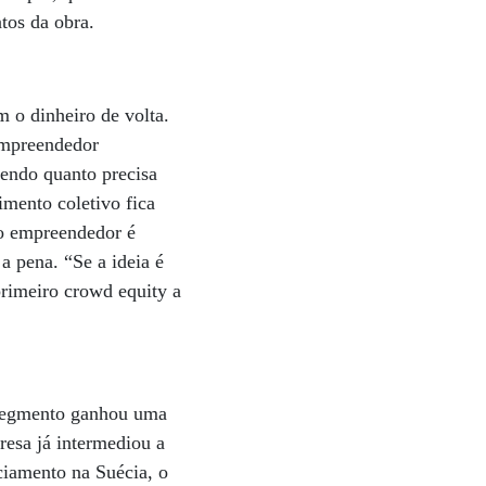
ntos da obra.
m o dinheiro de volta.
 empreendedor
cendo quanto precisa
imento coletivo fica
 o empreendedor é
a pena. “Se a ideia é
primeiro crowd equity a
 segmento ganhou uma
resa já intermediou a
ciamento na Suécia, o