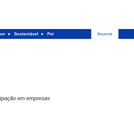
her
Sustentável
Pet
Anuncie
icipação em empresas