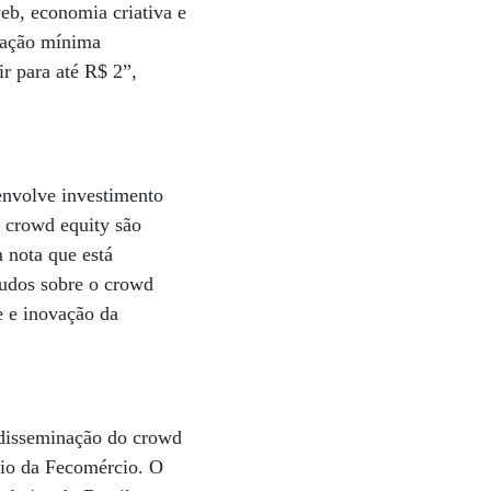
eb, economia criativa e
ipação mínima
 para até R$ 2”,
envolve investimento
 crowd equity são
 nota que está
udos sobre o crowd
e e inovação da
a disseminação do crowd
oio da Fecomércio. O