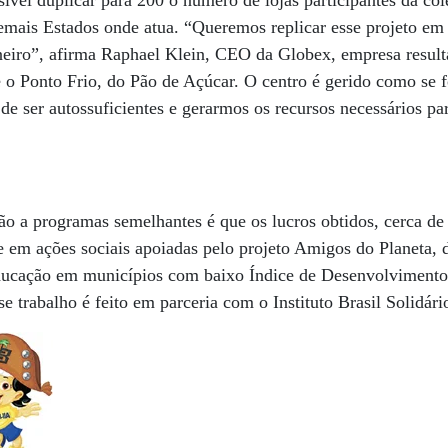
ível duplicar para 200 o número de lojas participantes da colet
emais Estados onde atua. “Queremos replicar esse projeto em 
eiro”, afirma Raphael Klein, CEO da Globex, empresa result
e o Ponto Frio, do Pão de Açúcar. O centro é gerido como se 
e ser autossuficientes e gerarmos os recursos necessários pa
ão a programas semelhantes é que os lucros obtidos, cerca d
e em ações sociais apoiadas pelo projeto Amigos do Planeta, 
educação em municípios com baixo Índice de Desenvolvimen
e trabalho é feito em parceria com o Instituto Brasil Solidári