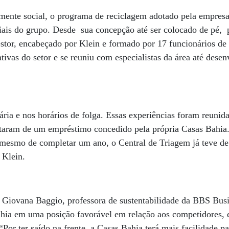
ente social, o programa de reciclagem adotado pela empresa
riais do grupo. Desde sua concepção até ser colocado de pé,
stor, encabeçado por Klein e formado por 17 funcionários de 
tivas do setor e se reuniu com especialistas da área até desen
ária e nos horários de folga. Essas experiências foram reuni
sultaram de um empréstimo concedido pela própria Casas Bahi
 mesmo de completar um ano, o Central de Triagem já teve de
 Klein.
a Giovana Baggio, professora de sustentabilidade da BBS Busi
hia em uma posição favorável em relação aos competidores, 
. “Por ter saído na frente, a Casas Bahia terá mais facilidade p