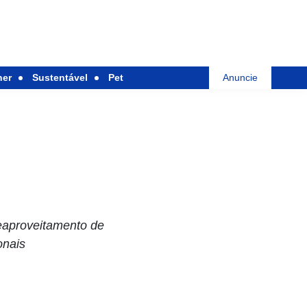
her
Sustentável
Pet
Anuncie
eaproveitamento de
ionais