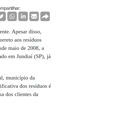
mpartilhar:
ente. Apesar disso,
orreto aos resíduos
esde maio de 2008, a
ado em Jundiaí (SP), já
ul, município da
ficativa dos resíduos é
a dos clientes da