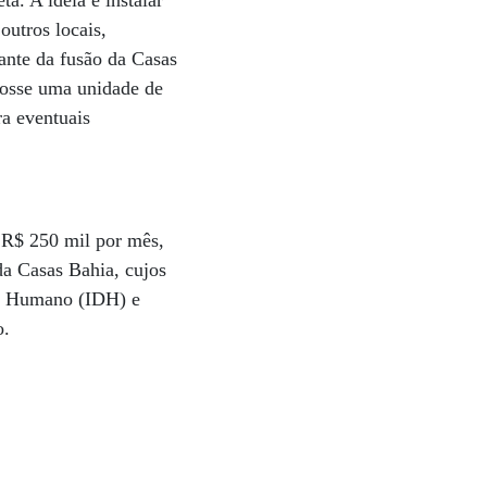
a. A ideia é instalar
outros locais,
ante da fusão da Casas
fosse uma unidade de
ra eventuais
e R$ 250 mil por mês,
da Casas Bahia, cujos
to Humano (IDH) e
o.