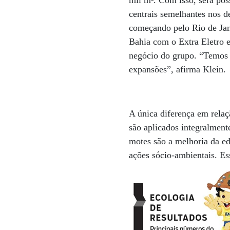
mil m². Com isso, será poss
centrais semelhantes nos d
começando pelo Rio de Jan
Bahia com o Extra Eletro 
negócio do grupo. “Temos d
expansões”, afirma Klein.
A única diferença em relaç
são aplicados integralment
motes são a melhoria da 
ações sócio-ambientais. Ess