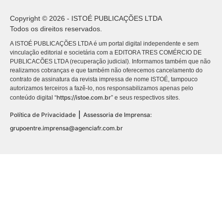
Copyright © 2026 - ISTOÉ PUBLICAÇÕES LTDA
Todos os direitos reservados.
A ISTOÉ PUBLICAÇÕES LTDA é um portal digital independente e sem
vinculação editorial e societária com a EDITORA TRES COMÉRCIO DE
PUBLICACÕES LTDA (recuperação judicial). Informamos também que não
realizamos cobranças e que também não oferecemos cancelamento do
contrato de assinatura da revista impressa de nome ISTOÉ, tampouco
autorizamos terceiros a fazê-lo, nos responsabilizamos apenas pelo
https://istoe.com.br
conteúdo digital “
” e seus respectivos sites.
|
Política de Privacidade
Assessoria de Imprensa:
grupoentre.imprensa@agenciafr.com.br