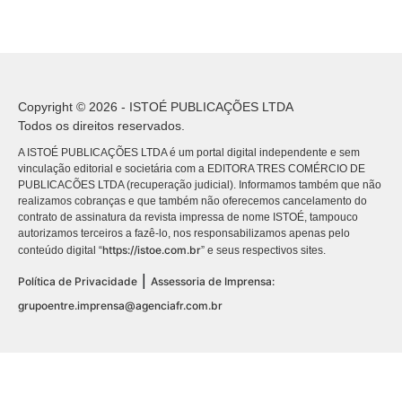
Copyright © 2026 - ISTOÉ PUBLICAÇÕES LTDA
Todos os direitos reservados.
A ISTOÉ PUBLICAÇÕES LTDA é um portal digital independente e sem
vinculação editorial e societária com a EDITORA TRES COMÉRCIO DE
PUBLICACÕES LTDA (recuperação judicial). Informamos também que não
realizamos cobranças e que também não oferecemos cancelamento do
contrato de assinatura da revista impressa de nome ISTOÉ, tampouco
autorizamos terceiros a fazê-lo, nos responsabilizamos apenas pelo
https://istoe.com.br
conteúdo digital “
” e seus respectivos sites.
|
Política de Privacidade
Assessoria de Imprensa:
grupoentre.imprensa@agenciafr.com.br