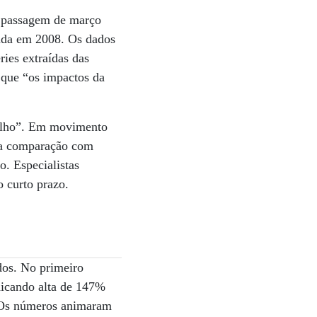
a passagem de março
ciada em 2008. Os dados
ies extraídas das
 que “os impactos da
balho”. Em movimento
 na comparação com
o. Especialistas
 curto prazo.
dos. No primeiro
ndicando alta de 147%
. Os números animaram