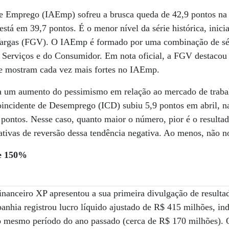
de Emprego (IAEmp) sofreu a brusca queda de 42,9 pontos n
 está em 39,7 pontos. É o menor nível da série histórica, ini
argas (FGV). O IAEmp é formado por uma combinação de sér
e Serviços e do Consumidor. Em nota oficial, a FGV destacou
e mostram cada vez mais fortes no IAEmp.
tra um aumento do pessimismo em relação ao mercado de tra
oincidente de Desemprego (ICD) subiu 5,9 pontos em abril,
pontos. Nesse caso, quanto maior o número, pior é o resultad
tivas de reversão dessa tendência negativa. Ao menos, não no
se 150%
financeiro XP apresentou a sua primeira divulgação de resulta
panhia registrou lucro líquido ajustado de R$ 415 milhões, i
o mesmo período do ano passado (cerca de R$ 170 milhões)