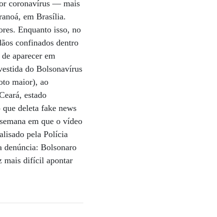
por coronavírus — mais
ranoá, em Brasília.
dores. Enquanto isso, no
adãos confinados dentro
e de aparecer em
vestida do Bolsonavírus
oto maior), ao
Ceará, estado
 que deleta fake news
a semana em que o vídeo
alisado pela Polícia
a denúncia: Bolsonaro
 mais difícil apontar