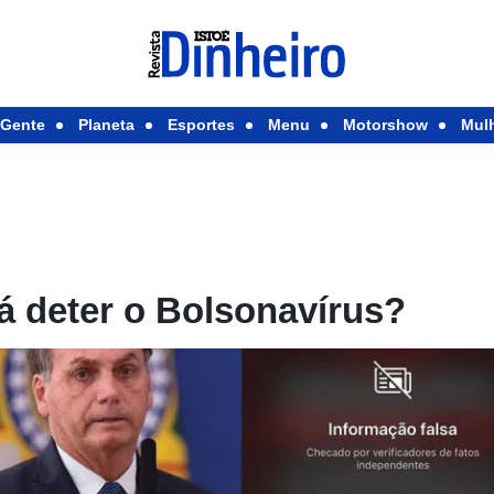
Gente
Planeta
Esportes
Menu
Motorshow
Mul
 deter o Bolsonavírus?