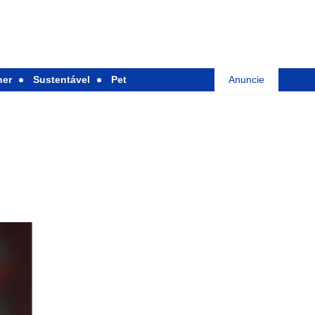
her
Sustentável
Pet
Anuncie