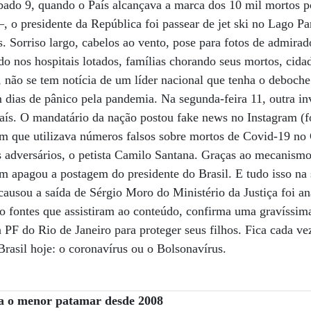
ábado 9, quando o País alcançava a marca dos 10 mil mortos 
 o presidente da República foi passear de jet ski no Lago Pa
s. Sorriso largo, cabelos ao vento, pose para fotos de admira
ndo nos hospitais lotados, famílias chorando seus mortos, cid
 não se tem notícia de um líder nacional que tenha o deboch
m dias de pânico pela pandemia. Na segunda-feira 11, outra in
aís. O mandatário da nação postou fake news no Instagram (f
 que utilizava números falsos sobre mortos de Covid-19 no 
 adversários, o petista Camilo Santana. Graças ao mecanismo
am apagou a postagem do presidente do Brasil. E tudo isso n
causou a saída de Sérgio Moro do Ministério da Justiça foi an
do fontes que assistiram ao conteúdo, confirma uma gravíssim
 PF do Rio de Janeiro para proteger seus filhos. Fica cada vez
rasil hoje: o coronavírus ou o Bolsonavírus.
ra o menor patamar desde 2008