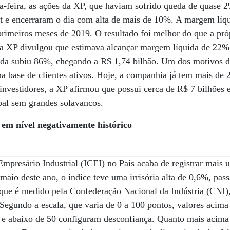
a-feira, as ações da XP, que haviam sofrido queda de quase 
 e encerraram o dia com alta de mais de 10%. A margem líqu
primeiros meses de 2019. O resultado foi melhor do que a pr
a XP divulgou que estimava alcançar margem líquida de 22% 
quida subiu 86%, chegando a R$ 1,74 bilhão. Um dos motivos d
a base de clientes ativos. Hoje, a companhia já tem mais de 2
investidores, a XP afirmou que possui cerca de R$ 7 bilhões 
obal sem grandes solavancos.
em nível negativamente histórico
mpresário Industrial (ICEI) no País acaba de registrar mais 
maio deste ano, o índice teve uma irrisória alta de 0,6%, pas
 que é medido pela Confederação Nacional da Indústria (CNI
. Segundo a escala, que varia de 0 a 100 pontos, valores acim
 e abaixo de 50 configuram desconfiança. Quanto mais acima 