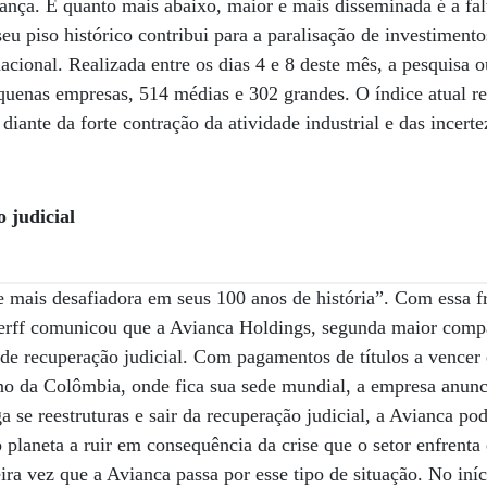
ança. E quanto mais abaixo, maior e mais disseminada é a fal
u piso histórico contribui para a paralisação de investimentos
cional. Realizada entre os dias 4 e 8 deste mês, a pesquisa 
uenas empresas, 514 médias e 302 grandes. O índice atual ref
iante da forte contração da atividade industrial e das incert
 judicial
e mais desafiadora em seus 100 anos de história”. Com essa fr
erff comunicou que a Avianca Holdings, segunda maior comp
de recuperação judicial. Com pagamentos de títulos a vencer
o da Colômbia, onde fica sua sede mundial, a empresa anunci
se reestruturas e sair da recuperação judicial, a Avianca pod
planeta a ruir em consequência da crise que o setor enfrenta
ira vez que a Avianca passa por esse tipo de situação. No iní