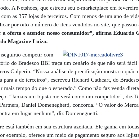
íodo. A Netshoes, que estreou seu e-marketplace em feverei
 com as 357 lojas de terceiros. Com menos de um ano de vida, 
icar por oito o número de itens vendidos no site, que passou 
a oferta e atender nosso consumidor”, afirma Eduardo Ga
 do Magazine Luiza.
conseguirão competir com
rio do Bradesco BBI traça um cenário de que não será fácil 
rcos Galperin. “Nossa análise de precificação mostra o quão
ta para a de terceiros”, escreveu Richard Cathcart, do Brades
rar mais tempo do que o esperado.” Como não faz venda diret
reço. “Jamais um lojista me verá como um competidor”, diz 
Partners, Daniel Domeneghetti, concorda. “O valor do Mercad
ontra em lugar nenhum”, diz Domeneguetti.
e está também em sua estrutura azeitada. Ele ganha em todas
or exemplo, oferece um meio de pagamento seguro aos lojist