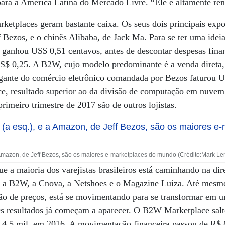
para a América Latina do Mercado Livre. “Ele é altamente ren
ketplaces geram bastante caixa. Os seus dois principais expo
 Bezos, e o chinês Alibaba, de Jack Ma. Para se ter uma ide
 ganhou US$ 0,51 centavos, antes de descontar despesas finan
$ 0,25. A B2W, cujo modelo predominante é a venda direta,
igante do comércio eletrônico comandada por Bezos faturou 
ce, resultado superior ao da divisão de computação em nuvem
imeiro trimestre de 2017 são de outros lojistas.
a Amazon, de Jeff Bezos, são os maiores e-marketplaces do mundo (Crédito:Mark Le
ue a maioria dos varejistas brasileiros está caminhando na dir
lui a B2W, a Cnova, a Netshoes e o Magazine Luiza. Até mesm
ão de preços, está se movimentando para se transformar em 
Os resultados já começam a aparecer. O B2W Marketplace salt
 4,5 mil, em 2016. A movimentação financeira passou de R$