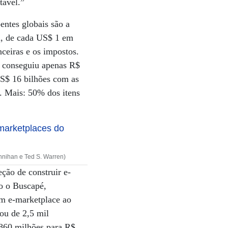
tável.”
entes globais são a
ia, de cada US$ 1 em
ceiras e os impostos.
 conseguiu apenas R$
US$ 16 bilhões com as
. Mais: 50% dos itens
nnihan e Ted S. Warren)
eção de construir e-
o o Buscapé,
um e-marketplace ao
ou de 2,5 mil
 860 milhões para R$