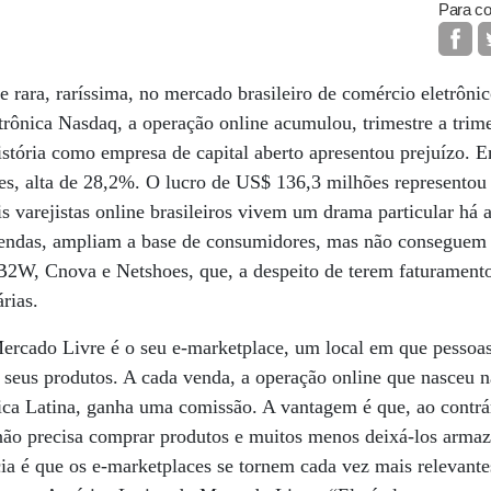
Para co
 rara, raríssima, no mercado brasileiro de comércio eletrôn
etrônica Nasdaq, a operação online acumulou, trimestre a trime
istória como empresa de capital aberto apresentou prejuízo. E
s, alta de 28,2%. O lucro de US$ 136,3 milhões represento
ais varejistas online brasileiros vivem um drama particular h
endas, ampliam a base de consumidores, mas não conseguem t
 B2W, Cnova e Netshoes, que, a despeito de terem faturamento
rias.
ercado Livre é o seu e-marketplace, um local em que pessoas
eus produtos. A cada venda, a operação online que nasceu na
ca Latina, ganha uma comissão. A vantagem é que, ao contrár
 não precisa comprar produtos e muitos menos deixá-los arm
cia é que os e-marketplaces se tornem cada vez mais relevantes