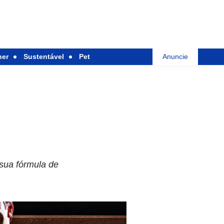
her
Sustentável
Pet
Anuncie
 sua fórmula de