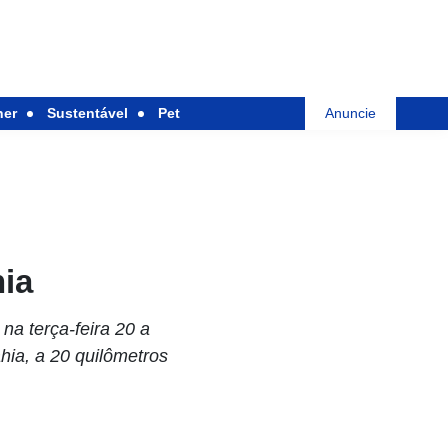
her
Sustentável
Pet
Anuncie
hia
a terça-feira 20 a
hia, a 20 quilômetros