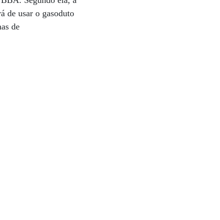
aú BBA. Segundo ela, a
rá de usar o gasoduto
mas de