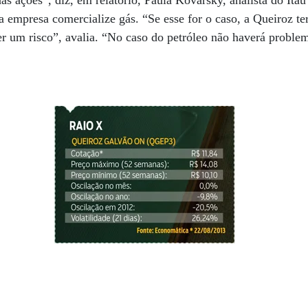
nas ações”, diz, em relatório, Paula Kovarsky, analista do It
a empresa comercialize gás. “Se esse for o caso, a Queiroz te
er um risco”, avalia. “No caso do petróleo não haverá proble