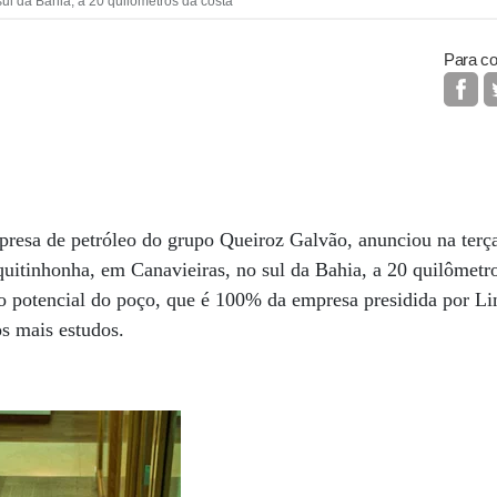
ul da Bahia, a 20 quilômetros da costa
Para co
resa de petróleo do grupo Queiroz Galvão, anunciou na terça
quitinhonha, em Canavieiras, no sul da Bahia, a 20 quilômetro
e o potencial do poço, que é 100% da empresa presidida por 
os mais estudos.