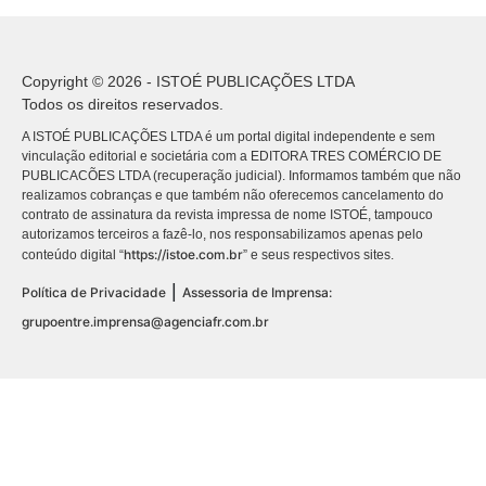
Copyright © 2026 - ISTOÉ PUBLICAÇÕES LTDA
Todos os direitos reservados.
A ISTOÉ PUBLICAÇÕES LTDA é um portal digital independente e sem
vinculação editorial e societária com a EDITORA TRES COMÉRCIO DE
PUBLICACÕES LTDA (recuperação judicial). Informamos também que não
realizamos cobranças e que também não oferecemos cancelamento do
contrato de assinatura da revista impressa de nome ISTOÉ, tampouco
autorizamos terceiros a fazê-lo, nos responsabilizamos apenas pelo
https://istoe.com.br
conteúdo digital “
” e seus respectivos sites.
|
Política de Privacidade
Assessoria de Imprensa:
grupoentre.imprensa@agenciafr.com.br