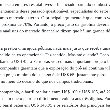
mo se a empresa estatal tivesse financiado parte do combustí
entemente desse passado questionável, especialistas do setor
m o mercado externo. O principal argumento é que, com o val
 próxima de 70%. Portanto, o preço justo da gasolina deveri
s analistas do mercado financeiro dizem que há um grande défi
sa prestou uma ajuda pública, nada mais justo que receba uma
lido caixa operacional. Faz sentido. Mas até quando? Cedo o
 barril a US$ 45, a Petrobras vê seu mais importante projeto 
companhia garantam que a exploração do pré-sal continua viá
e o preço mínimo do sucesso é de US$ 65, justamente porque 
s no meio do oceano do que nos campos tradicionais.
companhia, o barril oscilaria entre US$ 100 e US$ 105, até 2
stam que o petróleo dificilmente voltará aos três dígitos. Po
 o barril bateu em US$ 143,95 e os relatórios dos principais 