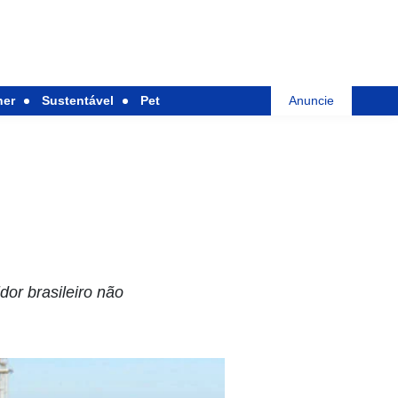
her
Sustentável
Pet
Anuncie
dor brasileiro não