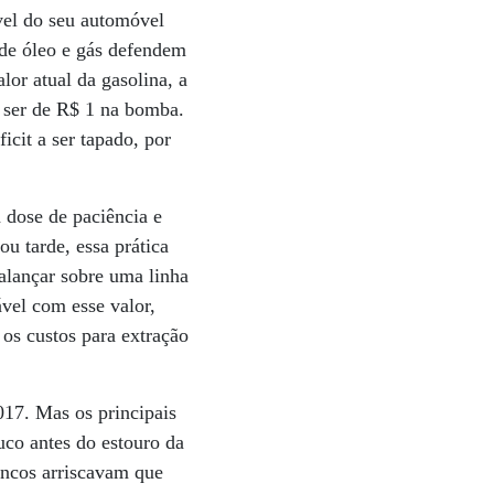
vel do seu automóvel
 de óleo e gás defendem
or atual da gasolina, a
a ser de R$ 1 na bomba.
cit a ser tapado, por
 dose de paciência e
u tarde, essa prática
balançar sobre uma linha
vel com esse valor,
os custos para extração
017. Mas os principais
uco antes do estouro da
bancos arriscavam que