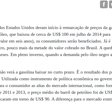
dos Estados Unidos deram início à remarcação de preços da g
tróleo, que baixou de cerca de US$ 100 em julho de 2014 par
lor em seis anos), os consumidores serão beneficiados. Já é 
itro, pouco mais da metade do valor cobrado no Brasil. A qu
eses. Em pleno inverno, quando a demanda pelo óleo negro 
 não verá a gasolina baixar no curto prazo. É o resultado dos p
 Utilizada como instrumento de política econômica no govern
ara o consumidor as altas do mercado internacional, como for
re 2011 e 2013, o preço médio do barril de petróleo foi de US
ficaram em torno de US$ 90. A diferença para o mercado exte