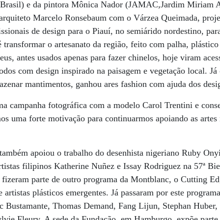
 Brasil) e da pintora Mônica Nador (JAMAC,Jardim Miriam Ar
o arquiteto Marcelo Ronsebaum com o Várzea Queimada, proj
issionais de design para o Piauí, no semiárido nordestino, par
 é transformar o artesanato da região, feito com palha, plástic
us, antes usados apenas para fazer chinelos, hoje viram aces
 todos com design inspirado na paisagem e vegetação local. Já
mazenar mantimentos, ganhou ares fashion com ajuda dos desi
a campanha fotográfica com a modelo Carol Trentini e cons
s uma forte motivação para continuarmos apoiando as artes
também apoiou o trabalho do desenhista nigeriano Ruby Ony
rtistas filipinos Katherine Nuñez e Issay Rodriguez na 57ª Bi
á fizeram parte de outro programa da Montblanc, o Cutting Ed
 artistas plásticos emergentes. Já passaram por este program
 Bustamante, Thomas Demand, Fang Lijun, Stephan Huber, 
lvie Fleury. A sede da Fundação, em Hamburgo, expõe parte