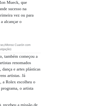
o Ron Mueck, que
ande sucesso na
primeira vez ou para
 a alcançar o
turas;Alfonso Cuarón com
vulgação)
uxo, também começou a
artistas renomados
 dança e artes plásticas
ns artistas. Já
, a Rolex escolheu o
 programa, o artista
, recebeu a missão de