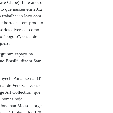
te Clube). Este ano, o
eto que nasceu em 2012
a trabalhar in loco com
o e borracha, em produto
sórios diversos, como
 o “bogoió”, cesta de
gners.
eguiram espaço na
 no Brasil”, dizem Sam
inyechi Amanze na 33ª
enal de Veneza. Esses e
ge Art Collection, que
a nomes hoje
Jonathan Meese, Jorge
 das 210 obras dos 170