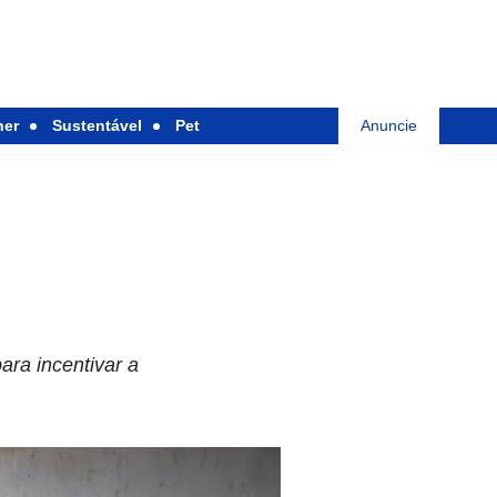
her
Sustentável
Pet
Anuncie
ara incentivar a