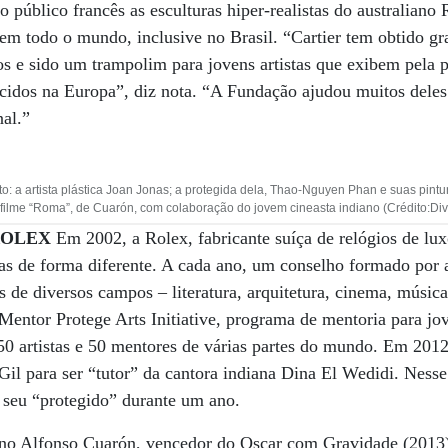
o público francês as esculturas hiper-realistas do australian
m todo o mundo, inclusive no Brasil. “Cartier tem obtido gr
os e sido um trampolim para jovens artistas que exibem pela 
cidos na Europa”, diz nota. “A Fundação ajudou muitos deles
al.”
alto: a artista plástica Joan Jonas; a protegida dela, Thao-Nguyen Phan e suas pin
filme “Roma”, de Cuarón, com colaboração do jovem cineasta indiano (Crédito:Di
ROLEX
Em 2002, a Rolex, fabricante suíça de relógios de l
 mas de forma diferente. A cada ano, um conselho formado por 
de diversos campos – literatura, arquitetura, cinema, música,
Mentor Protege Arts Initiative, programa de mentoria para jove
0 artistas e 50 mentores de várias partes do mundo. Em 2012
Gil para ser “tutor” da cantora indiana Dina El Wedidi. Nesse
 seu “protegido” durante um ano.
no Alfonso Cuarón, vencedor do Oscar com Gravidade (2013)