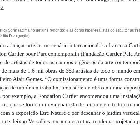
02.
rrick Sorin (acima no detalhe redondo) e as obras hiper-realistas do escultor aus
édito:Divulgação)
o a lançar artistas no cenário internacional é a francesa Cart
ion Cartier pour l’art contemporain (Fundação Cartier Pela A
ho de artistas de todos os campos e gêneros da arte contempor
 de mais de 1,6 mil obras de 350 artistas de todo o mundo em
sileiro Alair Gomes. “O comissionamento é uma forma constru
riação de um único trabalho, uma série de obras ou uma expos
 por exemplo, a Fondation Cartier encomendou uma instalaç
rin, que se tornou um videoartista de renome em todo o mun
com a exposição Être Nature e por desenhar o jardim vertical
, que deixou Versalhes por uma estrutura moderna projetada 