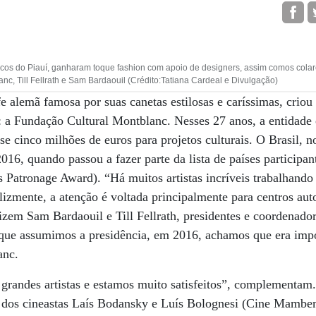
icos do Piauí, ganharam toque fashion com apoio de designers, assim comos colares 
c, Till Fellrath e Sam Bardaouil (Crédito:Tatiana Cardeal e Divulgação)
 alemã famosa por suas canetas estilosas e caríssimas, criou
: a Fundação Cultural Montblanc. Nesses 27 anos, a entidade
e cinco milhões de euros para projetos culturais. O Brasil, n
16, quando passou a fazer parte da lista de países participa
 Patronage Award). “Há muitos artistas incríveis trabalhand
elizmente, a atenção é voltada principalmente para centros 
izem Sam Bardaouil e Till Fellrath, presidentes e coordenador
que assumimos a presidência, em 2016, achamos que era impor
anc.
 grandes artistas e estamos muito satisfeitos”, complementam
 dos cineastas Laís Bodansky e Luís Bolognesi (Cine Mambem