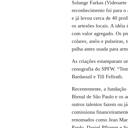
Solange Farkas (Videoarte
reconhecimento foi para 
e já levou cerca de 40 prof
os artesões locais. A idéia
com valor agregado. Os pne
colares, anéis e pulseiras,
palha antes usada para ar
As criações estamparam um
cenografia do SPFW. “Temo
Bardaouil e Till Fellrath.
Recentemente, a fundação 
Bienal de São Paulo e os a
outros talentos fazem ou j
comissiona financeiramente
renomados como Jean Marc
Pardo, Daniel Pflumm e Sy