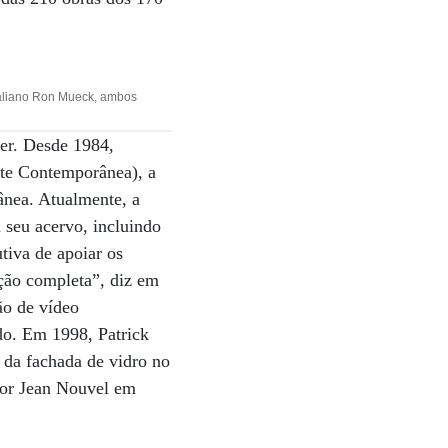
traliano Ron Mueck, ambos
ier. Desde 1984,
rte Contemporânea), a
ânea. Atualmente, a
 seu acervo, incluindo
tiva de apoiar os
ição completa”, diz em
ão de vídeo
do. Em 1998, Patrick
 da fachada de vidro no
por Jean Nouvel em