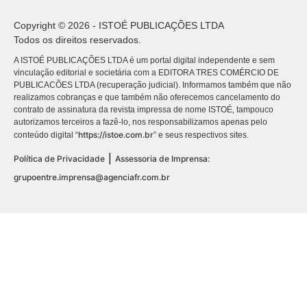
Copyright © 2026 - ISTOÉ PUBLICAÇÕES LTDA
Todos os direitos reservados.
A ISTOÉ PUBLICAÇÕES LTDA é um portal digital independente e sem
vinculação editorial e societária com a EDITORA TRES COMÉRCIO DE
PUBLICACÕES LTDA (recuperação judicial). Informamos também que não
realizamos cobranças e que também não oferecemos cancelamento do
contrato de assinatura da revista impressa de nome ISTOÉ, tampouco
autorizamos terceiros a fazê-lo, nos responsabilizamos apenas pelo
https://istoe.com.br
conteúdo digital “
” e seus respectivos sites.
|
Política de Privacidade
Assessoria de Imprensa:
grupoentre.imprensa@agenciafr.com.br