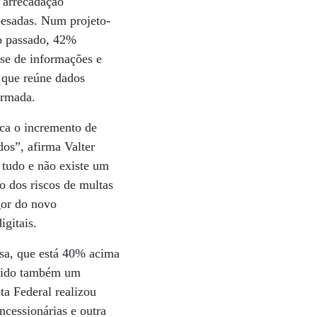
 arrecadação
pesadas. Num projeto-
no passado, 42%
ase de informações e
 que reúne dados
irmada.
sca o incremento de
os”, afirma Valter
 tudo e não existe um
o dos riscos de multas
gor do novo
gitais.
sa, que está 40% acima
itido também um
ta Federal realizou
ncessionárias e outra