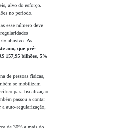
is, alvo do esforço.
hões no período.
 mas esse número deve
rregularidades
ário abusivo.
As
ste ano, que pré-
R$ 157,95 bilhões, 5%
na de pessoas físicas,
também se mobilizam
cífico para fiscalização
ambém passou a contar
 a auto-regularização,
erca de 30% a mais do