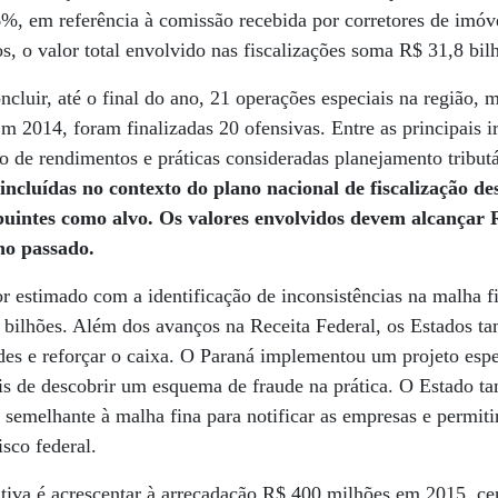
, em referência à comissão recebida por corretores de imóve
s, o valor total envolvido nas fiscalizações soma R$ 31,8 bil
oncluir, até o final do ano, 21 operações especiais na região,
m 2014, foram finalizadas 20 ofensivas. Entre as principais i
o de rendimentos e práticas consideradas planejamento tribut
 incluídas no contexto do plano nacional de fiscalização de
ibuintes como alvo. Os valores envolvidos devem alcançar 
no passado.
r estimado com a identificação de inconsistências na malha fi
7 bilhões. Além dos avanços na Receita Federal, os Estados 
udes e reforçar o caixa. O Paraná implementou um projeto espe
is de descobrir um esquema de fraude na prática. O Estado t
semelhante à malha fina para notificar as empresas e permitir
sco federal.
tiva é acrescentar à arrecadação R$ 400 milhões em 2015, c