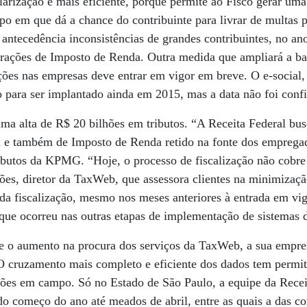
arização é mais eficiente, porque permite ao Fisco gerar uma
o em que dá a chance do contribuinte para livrar de multas 
antecedência inconsistências de grandes contribuintes, no a
larações de Imposto de Renda. Outra medida que ampliará a b
ções nas empresas deve entrar em vigor em breve. O e-social,
sto para ser implantado ainda em 2015, mas a data não foi conf
 uma alta de R$ 20 bilhões em tributos. “A Receita Federal bu
a e também de Imposto de Renda retido na fonte dos empregad
ributos da KPMG. “Hoje, o processo de fiscalização não cobre
mões, diretor da TaxWeb, que assessora clientes na minimizaçã
da fiscalização, mesmo nos meses anteriores à entrada em vi
ue ocorreu nas outras etapas de implementação de sistemas di
e o aumento na procura dos serviços da TaxWeb, a sua empre
. O cruzamento mais completo e eficiente dos dados tem perm
ções em campo. Só no Estado de São Paulo, a equipe da Recei
do começo do ano até meados de abril, entre as quais a das co