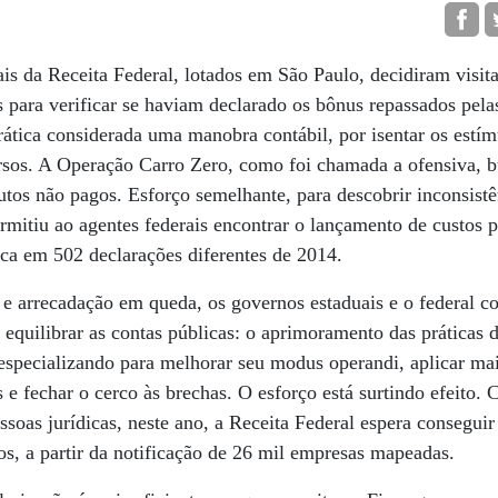
s da Receita Federal, lotados em São Paulo, decidiram visit
s para verificar se haviam declarado os bônus repassados pe
prática considerada uma manobra contábil, por isentar os est
rsos. A Operação Carro Zero, como foi chamada a ofensiva, b
tos não pagos. Esforço semelhante, para descobrir inconsist
rmitiu ao agentes federais encontrar o lançamento de custos
a em 502 declarações diferentes de 2014.
l e arrecadação em queda, os governos estaduais e o federal
 equilibrar as contas públicas: o aprimoramento das práticas d
 especializando para melhorar seu modus operandi, aplicar mai
e fechar o cerco às brechas. O esforço está surtindo efeito. 
soas jurídicas, neste ano, a Receita Federal espera conseguir
cos, a partir da notificação de 26 mil empresas mapeadas.