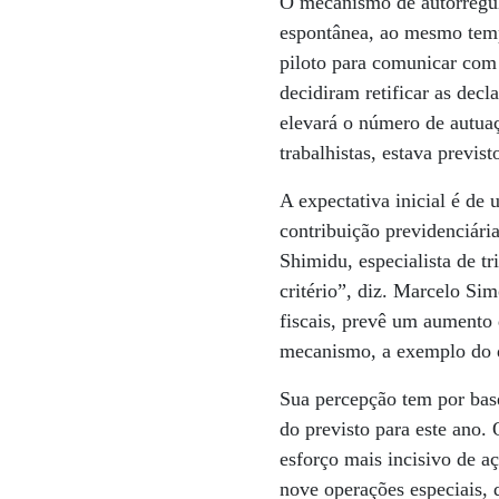
O mecanismo de autorregul
espontânea, ao mesmo temp
piloto para comunicar com 
decidiram retificar as dec
elevará o número de autua
trabalhistas, estava previ
A expectativa inicial é de
contribuição previdenciári
Shimidu, especialista de t
critério”, diz. Marcelo Si
fiscais, prevê um aumento 
mecanismo, a exemplo do q
Sua percepção tem por bas
do previsto para este ano
esforço mais incisivo de a
nove operações especiais, 