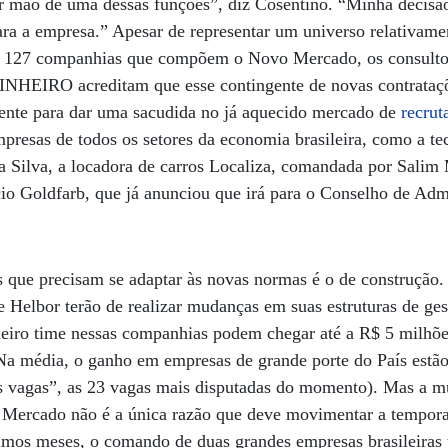
r mão de uma dessas funções”, diz Cosentino. “Minha decisão
ara a empresa.” Apesar de representar um universo relativame
127 companhias que compõem o Novo Mercado, os consultore
INHEIRO acreditam que esse contingente de novas contrataçõe
ente para dar uma sacudida no já aquecido mercado de
recrut
presas de todos os setores da economia brasileira, como a t
Silva, a locadora de carros Localiza, comandada por Salim Ma
cio Goldfarb, que já anunciou que irá para o Conselho de Adm
 que precisam se adaptar às novas normas é o de construção
e Helbor terão de realizar mudanças em suas estruturas de ges
meiro time nessas companhias podem chegar até a R$ 5 milhões
. Na média, o ganho em empresas de grande porte do País est
 vagas”, as 23 vagas mais disputadas do momento). Mas a mu
 Mercado não é a única razão que deve movimentar a temporad
imos meses, o comando de duas grandes empresas brasileiras