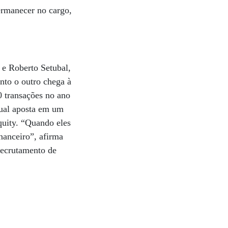
rmanecer no cargo,
 e Roberto Setubal,
nto o outro chega à
0 transações no ano
tual aposta em um
uity. “Quando eles
nanceiro”, afirma
recrutamento de