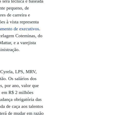
 será técnica e baseada
nte pequeno, de
s de carreira e
s à vista representa
amento de executivos
.
ecelagem Coteminas, do
ttar, e a varejista
inistração.
. Cyrela, LPS, MRV,
tão. Os salários dos
, por ano, valor que
ão em R$ 2 milhões
dança obrigatória das
a de caça aos talentos
 terá de mudar em razão