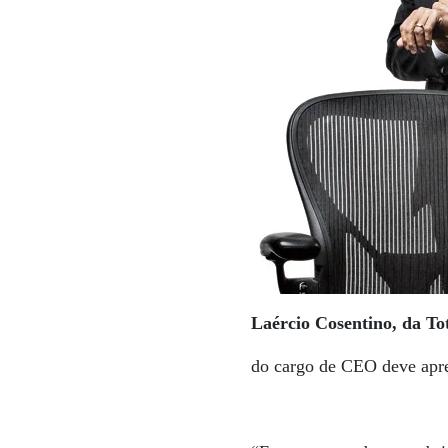
Laércio Cosentino, da To
do cargo de CEO deve apre