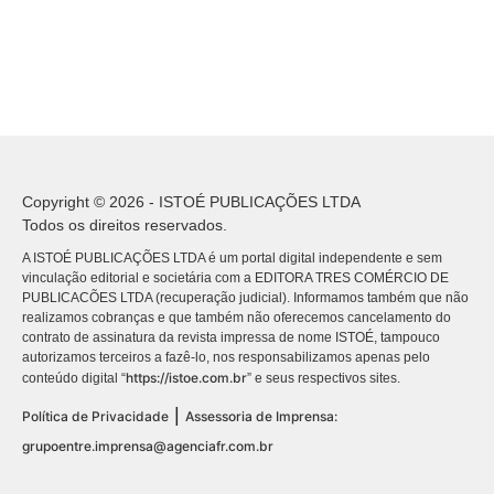
Copyright © 2026 - ISTOÉ PUBLICAÇÕES LTDA
Todos os direitos reservados.
A ISTOÉ PUBLICAÇÕES LTDA é um portal digital independente e sem
vinculação editorial e societária com a EDITORA TRES COMÉRCIO DE
PUBLICACÕES LTDA (recuperação judicial). Informamos também que não
realizamos cobranças e que também não oferecemos cancelamento do
contrato de assinatura da revista impressa de nome ISTOÉ, tampouco
autorizamos terceiros a fazê-lo, nos responsabilizamos apenas pelo
https://istoe.com.br
conteúdo digital “
” e seus respectivos sites.
|
Política de Privacidade
Assessoria de Imprensa:
grupoentre.imprensa@agenciafr.com.br