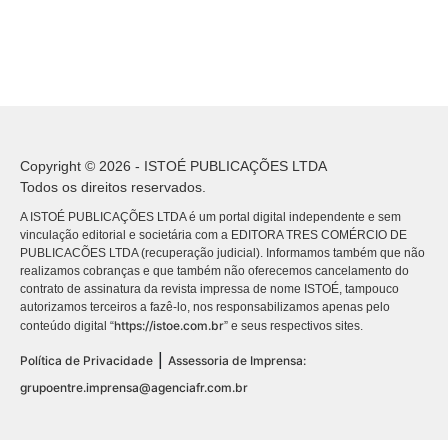
Copyright © 2026 - ISTOÉ PUBLICAÇÕES LTDA
Todos os direitos reservados.
A ISTOÉ PUBLICAÇÕES LTDA é um portal digital independente e sem
vinculação editorial e societária com a EDITORA TRES COMÉRCIO DE
PUBLICACÕES LTDA (recuperação judicial). Informamos também que não
realizamos cobranças e que também não oferecemos cancelamento do
contrato de assinatura da revista impressa de nome ISTOÉ, tampouco
autorizamos terceiros a fazê-lo, nos responsabilizamos apenas pelo
https://istoe.com.br
conteúdo digital “
” e seus respectivos sites.
|
Política de Privacidade
Assessoria de Imprensa:
grupoentre.imprensa@agenciafr.com.br