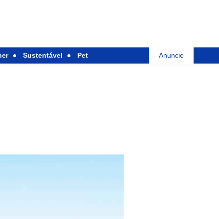
her
Sustentável
Pet
Anuncie