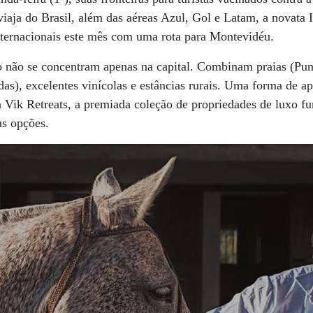
iaja do Brasil, além das aéreas Azul, Gol e Latam, a novata
internacionais este mês com uma rota para Montevidéu.
o não se concentram apenas na capital. Combinam praias (Punt
as), excelentes vinícolas e estâncias rurais. Uma forma de ap
 Vik Retreats, a premiada coleção de propriedades de luxo fu
as opções.