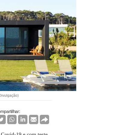
 Divulgação)
mpartilhar:
a Covid-19 e com teste