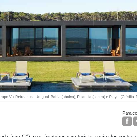
o Vik Retreats no Uruguai: Bahia (abaixo), Estancia (centro) e Playa. (Crédito:
Para co
da-feira (1º), suas fronteiras para turistas vacinados contra 