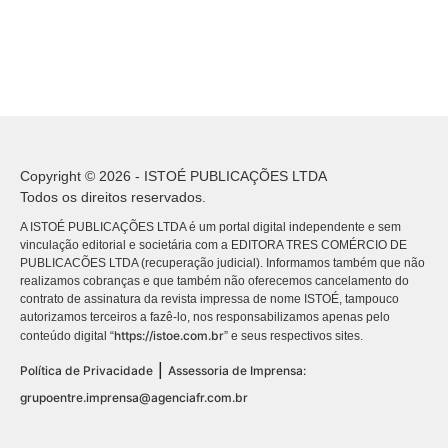
Copyright © 2026 - ISTOÉ PUBLICAÇÕES LTDA
Todos os direitos reservados.
A ISTOÉ PUBLICAÇÕES LTDA é um portal digital independente e sem
vinculação editorial e societária com a EDITORA TRES COMÉRCIO DE
PUBLICACÕES LTDA (recuperação judicial). Informamos também que não
realizamos cobranças e que também não oferecemos cancelamento do
contrato de assinatura da revista impressa de nome ISTOÉ, tampouco
autorizamos terceiros a fazê-lo, nos responsabilizamos apenas pelo
https://istoe.com.br
conteúdo digital “
” e seus respectivos sites.
|
Política de Privacidade
Assessoria de Imprensa:
grupoentre.imprensa@agenciafr.com.br