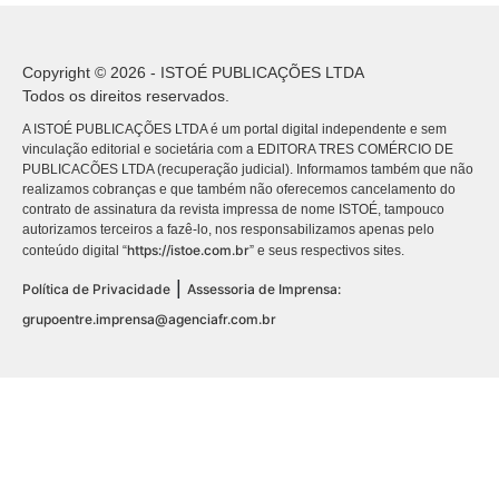
Copyright © 2026 - ISTOÉ PUBLICAÇÕES LTDA
Todos os direitos reservados.
A ISTOÉ PUBLICAÇÕES LTDA é um portal digital independente e sem
vinculação editorial e societária com a EDITORA TRES COMÉRCIO DE
PUBLICACÕES LTDA (recuperação judicial). Informamos também que não
realizamos cobranças e que também não oferecemos cancelamento do
contrato de assinatura da revista impressa de nome ISTOÉ, tampouco
autorizamos terceiros a fazê-lo, nos responsabilizamos apenas pelo
https://istoe.com.br
conteúdo digital “
” e seus respectivos sites.
|
Política de Privacidade
Assessoria de Imprensa:
grupoentre.imprensa@agenciafr.com.br