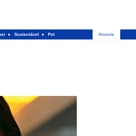
her
Sustentável
Pet
Anuncie