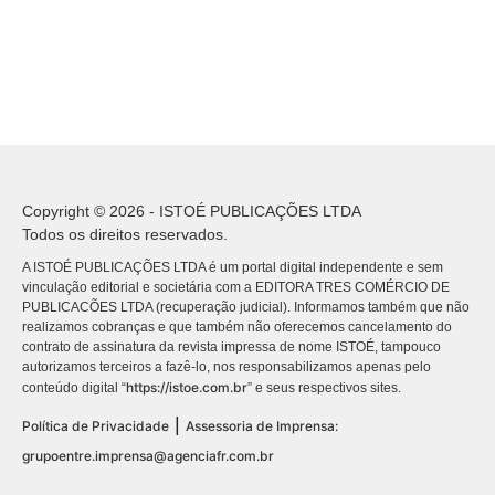
Copyright © 2026 - ISTOÉ PUBLICAÇÕES LTDA
Todos os direitos reservados.
A ISTOÉ PUBLICAÇÕES LTDA é um portal digital independente e sem
vinculação editorial e societária com a EDITORA TRES COMÉRCIO DE
PUBLICACÕES LTDA (recuperação judicial). Informamos também que não
realizamos cobranças e que também não oferecemos cancelamento do
contrato de assinatura da revista impressa de nome ISTOÉ, tampouco
autorizamos terceiros a fazê-lo, nos responsabilizamos apenas pelo
https://istoe.com.br
conteúdo digital “
” e seus respectivos sites.
|
Política de Privacidade
Assessoria de Imprensa:
grupoentre.imprensa@agenciafr.com.br