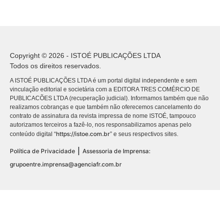
Copyright © 2026 - ISTOÉ PUBLICAÇÕES LTDA
Todos os direitos reservados.
A ISTOÉ PUBLICAÇÕES LTDA é um portal digital independente e sem
vinculação editorial e societária com a EDITORA TRES COMÉRCIO DE
PUBLICACÕES LTDA (recuperação judicial). Informamos também que não
realizamos cobranças e que também não oferecemos cancelamento do
contrato de assinatura da revista impressa de nome ISTOÉ, tampouco
autorizamos terceiros a fazê-lo, nos responsabilizamos apenas pelo
https://istoe.com.br
conteúdo digital “
” e seus respectivos sites.
|
Política de Privacidade
Assessoria de Imprensa:
grupoentre.imprensa@agenciafr.com.br