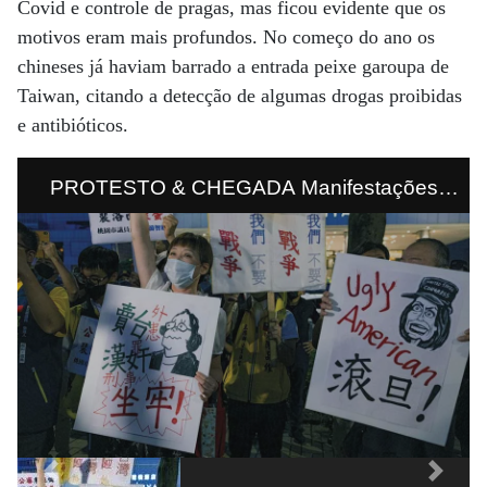
Covid e controle de pragas, mas ficou evidente que os
motivos eram mais profundos. No começo do ano os
chineses já haviam barrado a entrada peixe garoupa de
Taiwan, citando a detecção de algumas drogas proibidas
e antibióticos.
PROTESTO & CHEGADA Manifestações
populares, a favor e contra a chegada de
Nancy Pelosi movimentaram a noite da terça-
feira (2), quando a parlamentar americana
desembarcou em Taiwan e encontrou o
ministro do comércio exterior do país, Joseph
Wu.
Previous
Next