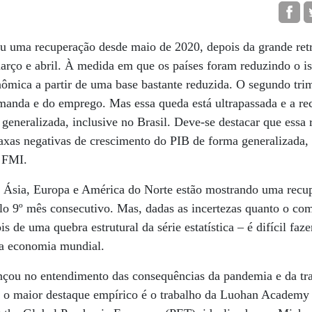
u uma recuperação desde maio de 2020, depois da grande retr
rço e abril. À medida em que os países foram reduzindo o i
ômica a partir de uma base bastante reduzida. O segundo tri
manda e do emprego. Mas essa queda está ultrapassada e a re
eneralizada, inclusive no Brasil. Deve-se destacar que essa
taxas negativas de crescimento do PIB de forma generalizada,
o FMI.
 Ásia, Europa e América do Norte estão mostrando uma recup
pelo 9º mês consecutivo. Mas, dadas as incertezas quanto o c
 de uma quebra estrutural da série estatística – é difícil faz
a economia mundial.
nçou no entendimento das consequências da pandemia e da tra
 o maior destaque empírico é o trabalho da Luohan Academy 