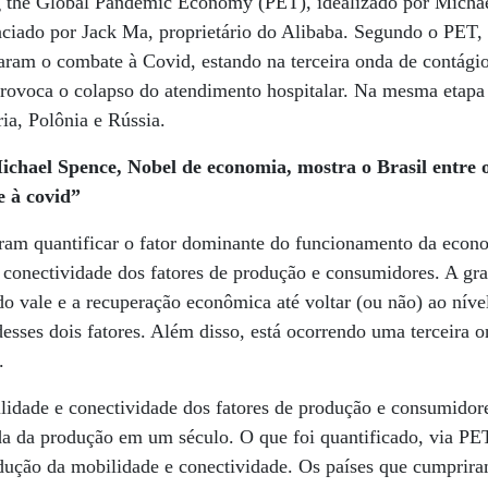
g the Global Pandemic Economy (PET), idealizado por Micha
ciado por Jack Ma, proprietário do Alibaba. Segundo o PET, 
aram o combate à Covid, estando na terceira onda de contágio,
rovoca o colapso do atendimento hospitalar. Na mesma etapa 
ia, Polônia e Rússia.
ichael Spence, Nobel de economia, mostra o Brasil entre 
e à covid”
ram quantificar o fator dominante do funcionamento da econ
a conectividade dos fatores de produção e consumidores. A g
o vale e a recuperação econômica até voltar (ou não) ao nív
sses dois fatores. Além disso, está ocorrendo uma terceira o
.
idade e conectividade dos fatores de produção e consumidor
a da produção em um século. O que foi quantificado, via PE
edução da mobilidade e conectividade. Os países que cumprir