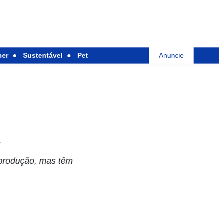
her
Sustentável
Pet
Anuncie
a
 produção, mas têm