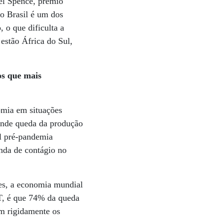
el Spence, prêmio
o Brasil é um dos
 o que dificulta a
estão África do Sul,
os que mais
omia em situações
rande queda da produção
el pré-pandemia
nda de contágio no
es, a economia mundial
T, é que 74% da queda
am rigidamente os