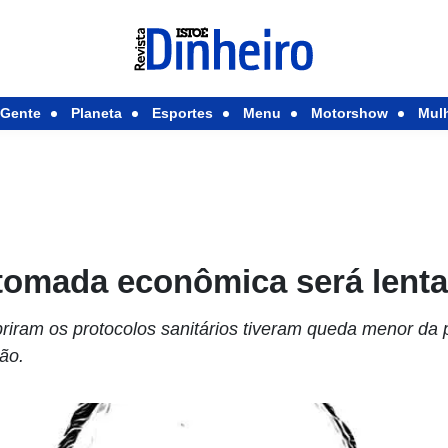
Gente
Planeta
Esportes
Menu
Motorshow
Mul
etomada econômica será lent
iram os protocolos sanitários tiveram queda menor da
ão.