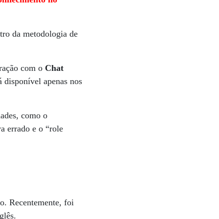
ntro da metodologia de
egração com o
Chat
á disponível apenas nos
dades, como o
va errado e o “role
o. Recentemente, foi
glês.