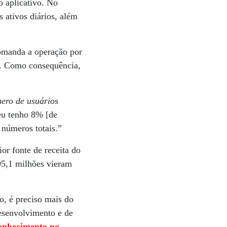
 aplicativo. No
 ativos diários, além
comanda a operação por
so. Como consequência,
ero de usuários
 eu tenho 8% [de
 números totais.”
or fonte de receita do
95,1 milhões vieram
, é preciso mais do
desenvolvimento e de
 conhecimento no