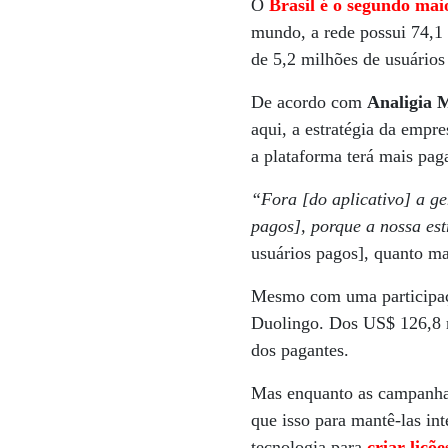
O
Brasil é o segundo ma
mundo, a rede possui 74,1 
de 5,2 milhões de usuários
De acordo com
Analigia 
aqui, a estratégia da empr
a plataforma terá mais paga
“Fora [do aplicativo] a g
pagos], porque a nossa es
usuários pagos], quanto ma
Mesmo com uma participação
Duolingo. Dos US$ 126,8 m
dos pagantes.
Mas enquanto as campanhas
que isso para mantê-las in
tecnologia para
criar liçõ