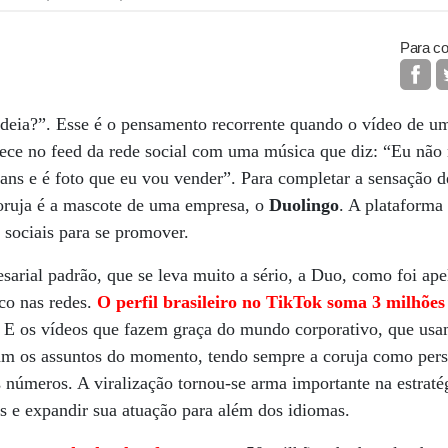
Para co
ideia?”. Esse é o pensamento recorrente quando o vídeo de u
ece no feed da rede social com uma música que diz: “Eu não n
s e é foto que eu vou vender”. Para completar a sensação 
coruja é a mascote de uma empresa, o
Duolingo
. A plataforma
sociais para se promover.
sarial padrão, que se leva muito a sério, a Duo, como foi ape
co nas redes.
O perfil brasileiro no TikTok soma 3 milhões
E os vídeos que fazem graça do mundo corporativo, que usa
tam os assuntos do momento, tendo sempre a coruja como per
s números. A viralização tornou-se arma importante na estrat
s e expandir sua atuação para além dos idiomas.