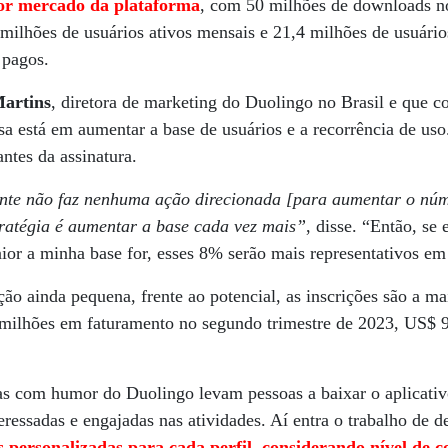
ior mercado da plataforma
, com 50 milhões de downloads no
milhões de usuários ativos mensais e 21,4 milhões de usuários
 pagos.
Martins
, diretora de marketing do Duolingo no Brasil e que 
esa está em aumentar a base de usuários e a recorrência de u
ntes da assinatura.
ente não faz nenhuma ação direcionada [para aumentar o núm
tratégia é aumentar a base cada vez mais”
, disse. “Então, se
ior a minha base for, esses 8% serão mais representativos em
 ainda pequena, frente ao potencial, as inscrições são a mai
ilhões em faturamento no segundo trimestre de 2023, US$ 
 com humor do Duolingo levam pessoas a baixar o aplicativo
teressadas e engajadas nas atividades. Aí entra o trabalho de 
es personalizadas para cada perfil, considerando nível de