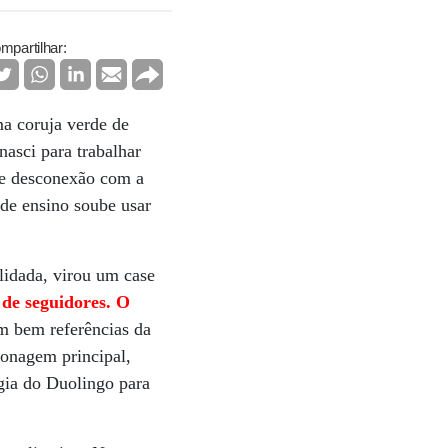
mpartilhar:
ma coruja verde de
asci para trabalhar
de desconexão com a
 de ensino soube usar
lidada, virou um case
 de seguidores. O
m bem referências da
sonagem principal,
égia do Duolingo para