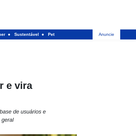
her
Sustentável
Pet
Anuncie
 e vira
base de usuários e
 geral