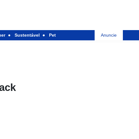
her
Sustentável
Pet
Anuncie
back