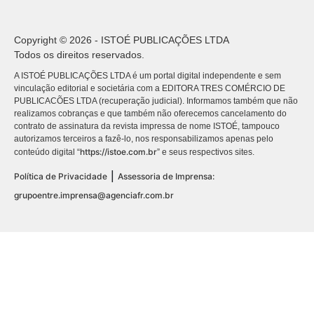
Copyright © 2026 - ISTOÉ PUBLICAÇÕES LTDA
Todos os direitos reservados.
A ISTOÉ PUBLICAÇÕES LTDA é um portal digital independente e sem
vinculação editorial e societária com a EDITORA TRES COMÉRCIO DE
PUBLICACÕES LTDA (recuperação judicial). Informamos também que não
realizamos cobranças e que também não oferecemos cancelamento do
contrato de assinatura da revista impressa de nome ISTOÉ, tampouco
autorizamos terceiros a fazê-lo, nos responsabilizamos apenas pelo
https://istoe.com.br
conteúdo digital “
” e seus respectivos sites.
|
Política de Privacidade
Assessoria de Imprensa:
grupoentre.imprensa@agenciafr.com.br