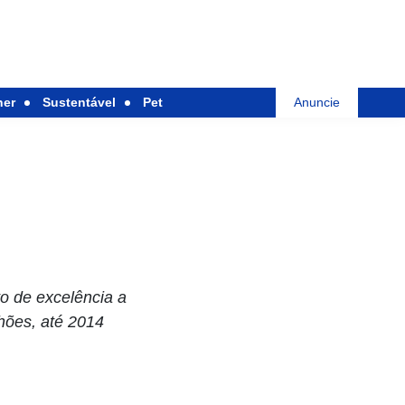
her
Sustentável
Pet
Anuncie
o de excelência a
lhões, até 2014