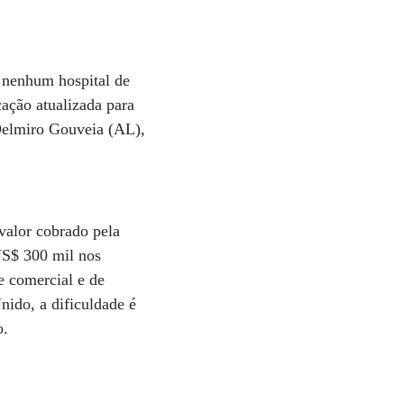
u nenhum hospital de
cação atualizada para
 Delmiro Gouveia (AL),
valor cobrado pela
US$ 300 mil nos
e comercial e de
ido, a dificuldade é
o.