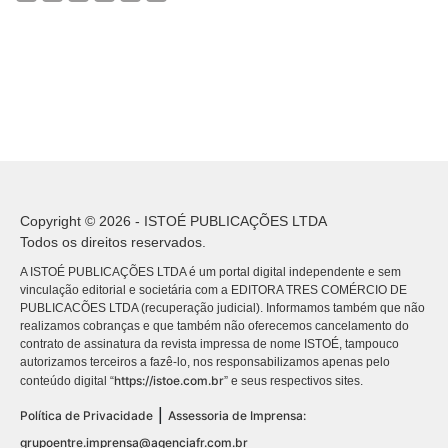
Copyright © 2026 - ISTOÉ PUBLICAÇÕES LTDA
Todos os direitos reservados.
A ISTOÉ PUBLICAÇÕES LTDA é um portal digital independente e sem
vinculação editorial e societária com a EDITORA TRES COMÉRCIO DE
PUBLICACÕES LTDA (recuperação judicial). Informamos também que não
realizamos cobranças e que também não oferecemos cancelamento do
contrato de assinatura da revista impressa de nome ISTOÉ, tampouco
autorizamos terceiros a fazê-lo, nos responsabilizamos apenas pelo
https://istoe.com.br
conteúdo digital “
” e seus respectivos sites.
|
Política de Privacidade
Assessoria de Imprensa:
grupoentre.imprensa@agenciafr.com.br