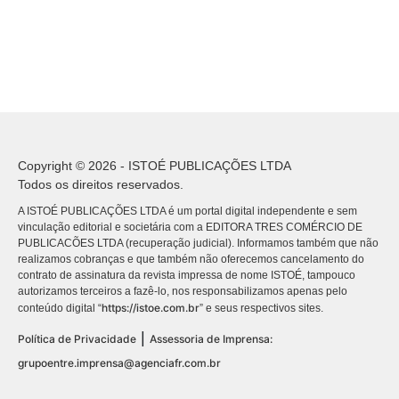
Copyright © 2026 - ISTOÉ PUBLICAÇÕES LTDA
Todos os direitos reservados.
A ISTOÉ PUBLICAÇÕES LTDA é um portal digital independente e sem
vinculação editorial e societária com a EDITORA TRES COMÉRCIO DE
PUBLICACÕES LTDA (recuperação judicial). Informamos também que não
realizamos cobranças e que também não oferecemos cancelamento do
contrato de assinatura da revista impressa de nome ISTOÉ, tampouco
autorizamos terceiros a fazê-lo, nos responsabilizamos apenas pelo
https://istoe.com.br
conteúdo digital “
” e seus respectivos sites.
|
Política de Privacidade
Assessoria de Imprensa:
grupoentre.imprensa@agenciafr.com.br