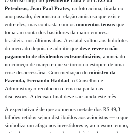
O sorriso largo do
presidente Lula
e do
CEO da
Petrobras, Jean Paul Prates
, na foto acima, tirada no
ano passado, demonstra a relação amistosa que existe
entre eles, mas contrasta com os
momentos tensos
que
tomaram conta dos bastidores da maior empresa
brasileira nos últimos dias. A estatal voltou aos holofotes
do mercado depois de admitir que
deve rever o não
pagamento de dividendos extraordinários
, anunciado
no começo de março e que se tornou o estopim de uma
crise desnecessária. Com mediação do
ministro da
Fazenda, Fernando Haddad
, o Conselho de
Administração recolocou o tema na pauta das
discussões. A decisão final deve sair ainda este mês.
A expectativa é de que ao menos metade dos R$ 49,3
bilhões retidos sejam distribuídos aos acionistas — o que
simboliza um afago aos investidores e, ao mesmo tempo,