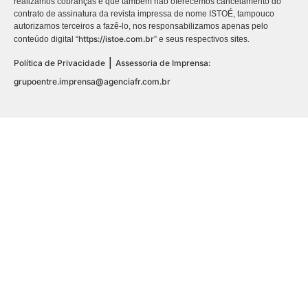
realizamos cobranças e que também não oferecemos cancelamento do
contrato de assinatura da revista impressa de nome ISTOÉ, tampouco
autorizamos terceiros a fazê-lo, nos responsabilizamos apenas pelo
https://istoe.com.br
conteúdo digital “
” e seus respectivos sites.
|
Política de Privacidade
Assessoria de Imprensa:
grupoentre.imprensa@agenciafr.com.br