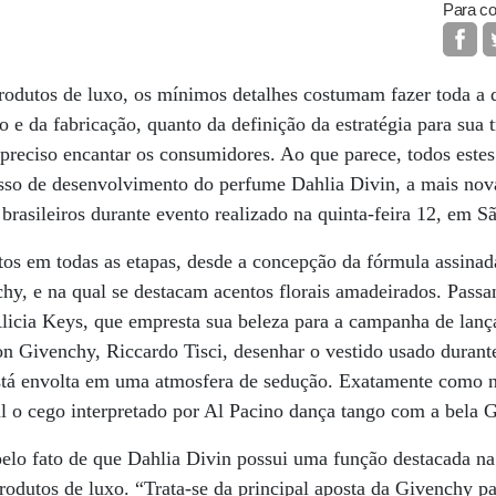
Para co
odutos de luxo, os mínimos detalhes costumam fazer toda a d
 e da fabricação, quanto da definição da estratégia para sua 
 preciso encantar os consumidores. Ao que parece, todos est
sso de desenvolvimento do perfume Dahlia Divin, a mais nova
brasileiros durante evento realizado na quinta-feira 12, em S
tos em todas as etapas, desde a concepção da fórmula assina
y, e na qual se destacam acentos florais amadeirados. Passa
 Alicia Keys, que empresta sua beleza para a campanha de la
son Givenchy, Riccardo Tisci, desenhar o vestido usado durante
está envolta em uma atmosfera de sedução. Exatamente como n
l o cego interpretado por Al Pacino dança tango com a bela G
pelo fato de que Dahlia Divin possui uma função destacada na 
odutos de luxo. “Trata-se da principal aposta da Givenchy pa