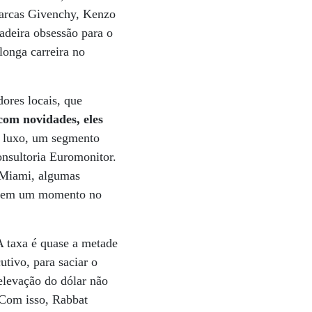
marcas Givenchy, Kenzo
adeira obsessão para o
onga carreira no
ores locais, que
com novidades, eles
e luxo, um segmento
nsultoria Euromonitor.
 Miami, algumas
smo em um momento no
A taxa é quase a metade
tivo, para saciar o
 elevação do dólar não
 Com isso, Rabbat