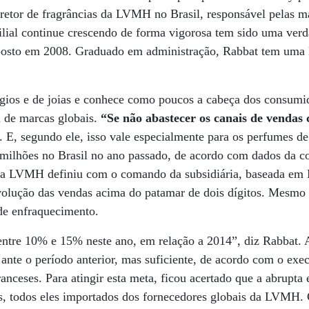
iretor de fragrâncias da LVMH no Brasil, responsável pelas 
ilial continue crescendo de forma vigorosa tem sido uma verd
posto em 2008. Graduado em administração, Rabbat tem uma l
gios e de joias e conhece como poucos a cabeça dos consumid
a de marcas globais.
“Se não abastecer os canais de vendas 
. E, segundo ele, isso vale especialmente para os perfumes d
lhões no Brasil no ano passado, de acordo com dados da co
r da LVMH definiu com o comando da subsidiária, baseada em
a evolução das vendas acima do patamar de dois dígitos. Me
de enfraquecimento.
entre 10% e 15% neste ano, em relação a 2014”, diz Rabbat. 
nte o período anterior, mas suficiente, de acordo com o execu
ranceses. Para atingir esta meta, ficou acertado que a abrupta
os, todos eles importados dos fornecedores globais da LVMH.