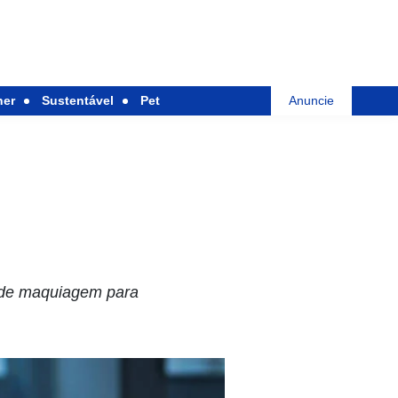
her
Sustentável
Pet
Anuncie
s de maquiagem para