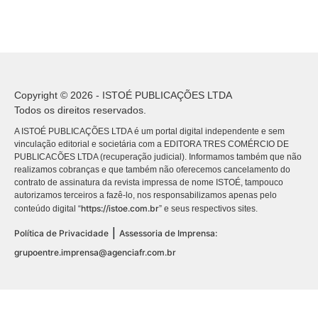
Copyright © 2026 - ISTOÉ PUBLICAÇÕES LTDA
Todos os direitos reservados.
A ISTOÉ PUBLICAÇÕES LTDA é um portal digital independente e sem
vinculação editorial e societária com a EDITORA TRES COMÉRCIO DE
PUBLICACÕES LTDA (recuperação judicial). Informamos também que não
realizamos cobranças e que também não oferecemos cancelamento do
contrato de assinatura da revista impressa de nome ISTOÉ, tampouco
autorizamos terceiros a fazê-lo, nos responsabilizamos apenas pelo
https://istoe.com.br
conteúdo digital “
” e seus respectivos sites.
|
Política de Privacidade
Assessoria de Imprensa:
grupoentre.imprensa@agenciafr.com.br