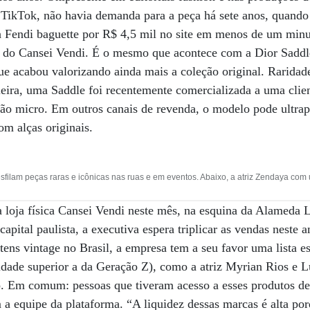
e TikTok, não havia demanda para a peça há sete anos, quando
Fendi baguette por R$ 4,5 mil no site em menos de um minu
 do Cansei Vendi. É o mesmo que acontece com a Dior Saddl
ue acabou valorizando ainda mais a coleção original. Raridad
leira, uma Saddle foi recentemente comercializada a uma cli
ão micro. Em outros canais de revenda, o modelo pode ultrap
m alças originais.
filam peças raras e icônicas nas ruas e em eventos. Abaixo, a atriz Zendaya com 
a loja física Cansei Vendi neste mês, na esquina da Alameda
apital paulista, a executiva espera triplicar as vendas neste 
ens vintage no Brasil, a empresa tem a seu favor uma lista est
 idade superior a da Geração Z), como a atriz Myrian Rios e 
 Em comum: pessoas que tiveram acesso a esses produtos de g
 equipe da plataforma. “A liquidez dessas marcas é alta por