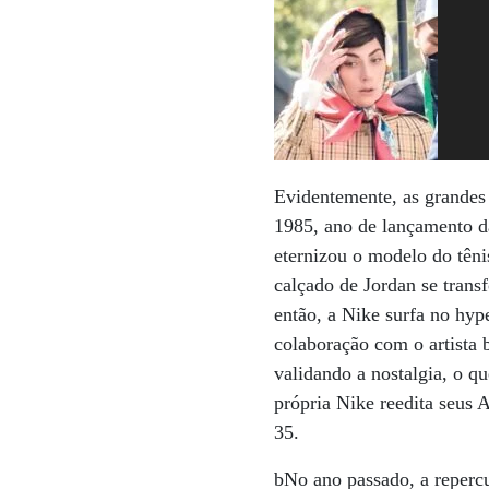
Evidentemente, as grande
1985, ano de lançamento da
eternizou o modelo do têni
calçado de Jordan se tran
então, a Nike surfa no hyp
colaboração com o artista b
validando a nostalgia, o q
própria Nike reedita seus
35.
bNo ano passado, a reperc