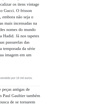
alizar os itens vintage
io Gucci. O frisson
, embora não seja o
as mais incensadas na
andes nomes do mundo
la Hadid. Já nos tapetes
nas passarelas das
da temporada da série
a sua imagem em um
vendido por 16 mil euros.
e peças antigas de
an Paul Gaultier também
usca de se tornarem