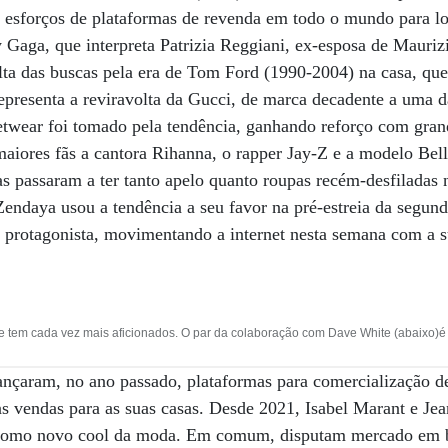
 esforços de plataformas de revenda em todo o mundo para loc
 Gaga, que interpreta Patrizia Reggiani, ex-esposa de Mauriz
lta das buscas pela era de Tom Ford (1990-2004) na casa, que
epresenta a reviravolta da Gucci, de marca decadente a uma d
eetwear foi tomado pela tendência, ganhando reforço com gr
 maiores fãs a cantora Rihanna, o rapper Jay-Z e a modelo Bel
as passaram a ter tanto apelo quanto roupas recém-desfiladas 
endaya usou a tendência a seu favor na pré-estreia da segun
 protagonista, movimentando a internet nesta semana com 
e tem cada vez mais aficionados. O par da colaboração com Dave White (abaixo)é 
lançaram, no ano passado, plataformas para comercialização d
s vendas para as suas casas. Desde 2021, Isabel Marant e Je
 como novo cool da moda. Em comum, disputam mercado em b