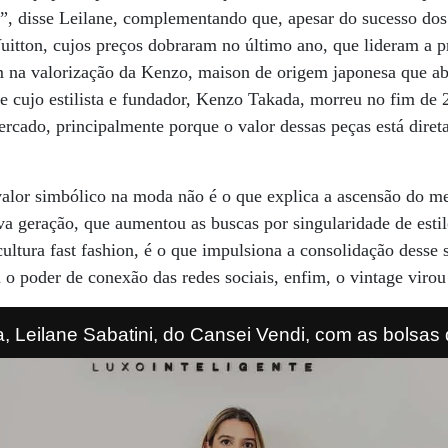
”, disse Leilane, complementando que, apesar do sucesso dos
uitton, cujos preços dobraram no último ano, que lideram a p
na valorização da Kenzo, maison de origem japonesa que ab
a e cujo estilista e fundador, Kenzo Takada, morreu no fim de
rcado, principalmente porque o valor dessas peças está dire
valor simbólico na moda não é o que explica a ascensão do m
a geração, que aumentou as buscas por singularidade de est
 cultura fast fashion, é o que impulsiona a consolidação dess
 o poder de conexão das redes sociais, enfim, o vintage virou
Leilane Sabatini, do Cansei Vendi, com as bolsas 
, Lady Gaga no set do filme Casa Gucci (2021), cujo
frisson com o vintage da grife.