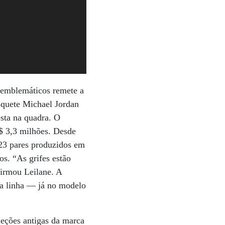
 emblemáticos remete a
squete Michael Jordan
esta na quadra. O
$ 3,3 milhões. Desde
 23 pares produzidos em
os. “As grifes estão
firmou Leilane. A
la linha — já no modelo
leções antigas da marca