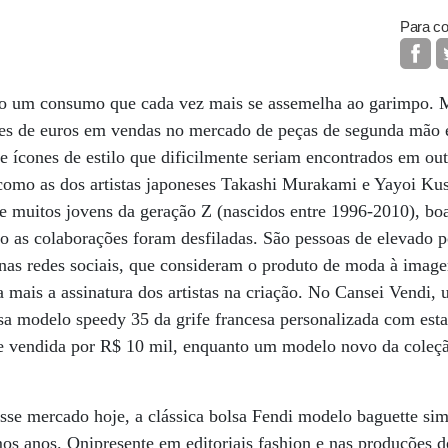
Para co
do um consumo que cada vez mais se assemelha ao garimpo. M
es de euros em vendas no mercado de peças de segunda mão 
de ícones de estilo que dificilmente seriam encontrados em out
 como as dos artistas japoneses Takashi Murakami e Yayoi Ku
 de muitos jovens da geração Z (nascidos entre 1996-2010), bo
o as colaborações foram desfiladas. São pessoas de elevado p
 nas redes sociais, que consideram o produto de moda à image
da mais a assinatura dos artistas na criação. No Cansei Vendi
lsa modelo speedy 35 da grife francesa personalizada com es
 vendida por R$ 10 mil, enquanto um modelo novo da coleção
se mercado hoje, a clássica bolsa Fendi modelo baguette sim
os anos. Onipresente em editoriais fashion e nas produções d