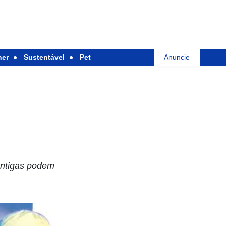
her
Sustentável
Pet
Anuncie
antigas podem