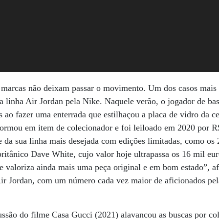
s marcas não deixam passar o movimento. Um dos casos mais
 linha Air Jordan pela Nike. Naquele verão, o jogador de ba
s ao fazer uma enterrada que estilhaçou a placa de vidro da c
sformou em item de colecionador e foi leiloado em 2020 por R
e da sua linha mais desejada com edições limitadas, como os
ritânico Dave White, cujo valor hoje ultrapassa os 16 mil eur
ue valoriza ainda mais uma peça original e em bom estado”, a
 Air Jordan, com um número cada vez maior de aficionados pe
ussão do filme Casa Gucci (2021) alavancou as buscas por co