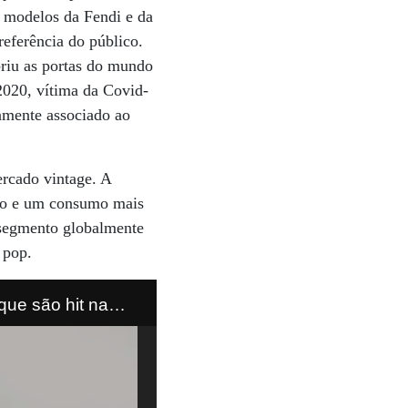
 modelos da Fendi e da
referência do público.
riu as portas do mundo
 2020, vítima da Covid-
tamente associado ao
ercado vintage. A
ilo e um consumo mais
e segmento globalmente
 pop.
que são hit na
 figurinou causou