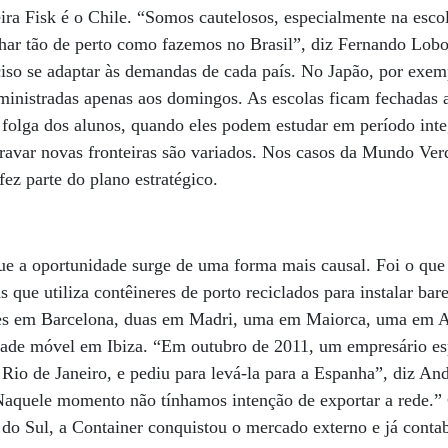
ira Fisk é o Chile. “Somos cautelosos, especialmente na escol
r tão de perto como fazemos no Brasil”, diz Fernando Lobo, 
ciso se adaptar às demandas de cada país. No Japão, por exem
 ministradas apenas aos domingos. As escolas ficam fechadas 
 folga dos alunos, quando eles podem estudar em período inte
avar novas fronteiras são variados. Nos casos da Mundo Verd
ez parte do plano estratégico.
ue a oportunidade surge de uma forma mais causal. Foi o qu
 que utiliza contêineres de porto reciclados para instalar bares
ades em Barcelona, duas em Madri, uma em Maiorca, uma em 
dade móvel em Ibiza. “Em outubro de 2011, um empresário e
 Rio de Janeiro, e pediu para levá-la para a Espanha”, diz And
“Naquele momento não tínhamos intenção de exportar a rede
o Sul, a Container conquistou o mercado externo e já contab