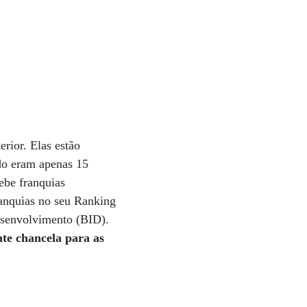
rior. Elas estão
do eram apenas 15
ebe franquias
ranquias no seu Ranking
esenvolvimento (BID).
nte chancela para as