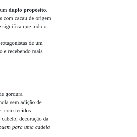
a um
duplo propósito
.
os com cacau de origem
 significa que todo o
rotagonistas de um
to e recebendo mais
de gordura
anola sem adição de
e, com tecidos
e cabelo, decoração da
ibuem para uma cadeia