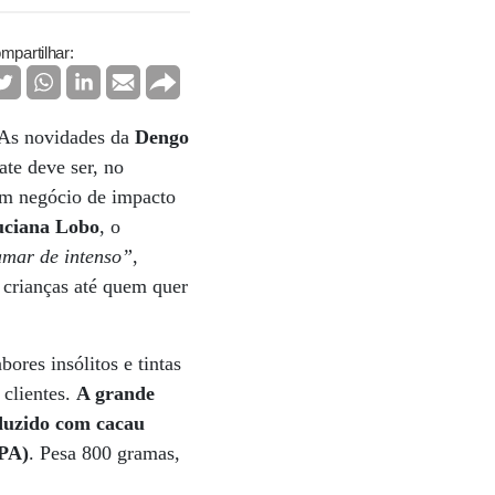
mpartilhar:
 As novidades da
Dengo
te deve ser, no
m negócio de impacto
Luciana Lobo
, o
amar de intenso”
,
 crianças até quem quer
res insólitos e tintas
 clientes.
A grande
oduzido com cacau
(PA)
. Pesa 800 gramas,