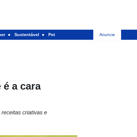
her
Sustentável
Pet
Anuncie
 é a cara
eceitas criativas e