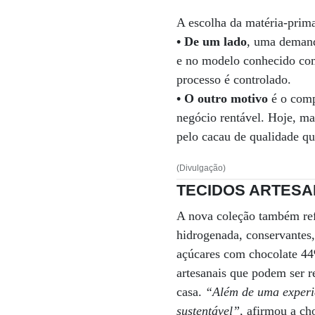
A escolha da matéria-prima
• De um lado
, uma demand
e no modelo conhecido como
processo é controlado.
• O outro motivo
é o comp
negócio rentável. Hoje, ma
pelo cacau de qualidade q
(Divulgação)
TECIDOS ARTESA
A nova coleção também re
hidrogenada, conservantes,
açúcares com chocolate 44
artesanais que podem ser r
casa.
“Além de uma experi
sustentável”
, afirmou a ch