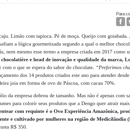
Para co
caju. Limão com tapioca. Pé de moça. Queijo com goiabada.
safiam a lógica gourmetizada segundo a qual o melhor chocola
ás, nem mesmo esse termo a empresa criada em 2017 como u
a
chocolatière e head de inovação e qualidade da marca, 
z com o que se espera do sabor do chocolate.
“Preferimos ch
çamento dos 14 produtos criados este ano para atender desde
eira joia em forma de ovo de Páscoa, com cacau 70%.
lio da empresa dobrou de tamanho. Mas não é apenas com sabo
egumes para colorir seus produtos que a Dengo quer atrair mais
sentear com requinte é o Ovo Experiência Amazônica, pr
nte e cultivado por mulheres na região de Medicilândia 
custa R$ 350.