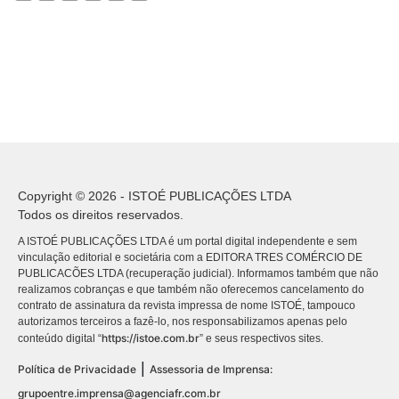
Copyright © 2026 - ISTOÉ PUBLICAÇÕES LTDA
Todos os direitos reservados.
A ISTOÉ PUBLICAÇÕES LTDA é um portal digital independente e sem
vinculação editorial e societária com a EDITORA TRES COMÉRCIO DE
PUBLICACÕES LTDA (recuperação judicial). Informamos também que não
realizamos cobranças e que também não oferecemos cancelamento do
contrato de assinatura da revista impressa de nome ISTOÉ, tampouco
autorizamos terceiros a fazê-lo, nos responsabilizamos apenas pelo
https://istoe.com.br
conteúdo digital “
” e seus respectivos sites.
|
Política de Privacidade
Assessoria de Imprensa:
grupoentre.imprensa@agenciafr.com.br