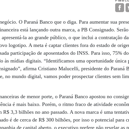
Para co
negócio. O Paraná Banco que o diga. Para aumentar sua prese
 financeira está lançando outra marca, a PB Consignado. Serão
presentá-la ao grande público, o que inclui a contratação da 
ovo logotipo. A meta é captar clientes fora do estado de orig
esada participação de aposentados do INSS. Para isso, 75% d
o às mídias digitais. “Identificamos uma oportunidade única
onsignado”, afirma Cristiano Malucelli, presidente do Paraná
e, no mundo digital, vamos poder prospectar clientes sem lim
inanceiras de menor porte, o Paraná Banco apostou no consign
ência é mais baixo. Porém, o ritmo fraco de atividade econô
R$ 3,3 bilhões no ano passado. A nova marca é uma tentativa
nado é de cerca de R$ 300 bilhões, por isso o potencial para 
panhia de capital aberto, o executivo prefere não revelar as 