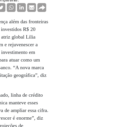
mpartilhar:
nça além das fronteiras
 investidos R$ 20
atriz global Lilia
em e rejuvenescer a
o investimento em
 para atuar como um
 Banco. “A nova marca
itação geográfica”, diz
ado, linha de crédito
mica manteve esses
 de ampliar essa cifra.
crescer é enorme”, diz
projeções de