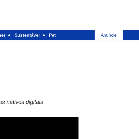
her
Sustentável
Pet
Anuncie
s nativos digitais