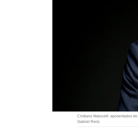
Cristiano Malucelli: aposentados d
Gabriel Reis)