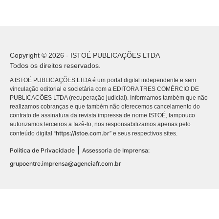
Copyright © 2026 - ISTOÉ PUBLICAÇÕES LTDA
Todos os direitos reservados.
A ISTOÉ PUBLICAÇÕES LTDA é um portal digital independente e sem
vinculação editorial e societária com a EDITORA TRES COMÉRCIO DE
PUBLICACÕES LTDA (recuperação judicial). Informamos também que não
realizamos cobranças e que também não oferecemos cancelamento do
contrato de assinatura da revista impressa de nome ISTOÉ, tampouco
autorizamos terceiros a fazê-lo, nos responsabilizamos apenas pelo
https://istoe.com.br
conteúdo digital “
” e seus respectivos sites.
|
Política de Privacidade
Assessoria de Imprensa:
grupoentre.imprensa@agenciafr.com.br