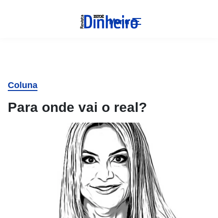
Menu
Coluna
Para onde vai o real?