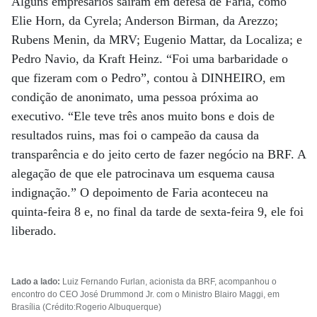
Alguns empresários saíram em defesa de Faria, como
Elie Horn, da Cyrela; Anderson Birman, da Arezzo;
Rubens Menin, da MRV; Eugenio Mattar, da Localiza; e
Pedro Navio, da Kraft Heinz. “Foi uma barbaridade o
que fizeram com o Pedro”, contou à DINHEIRO, em
condição de anonimato, uma pessoa próxima ao
executivo. “Ele teve três anos muito bons e dois de
resultados ruins, mas foi o campeão da causa da
transparência e do jeito certo de fazer negócio na BRF. A
alegação de que ele patrocinava um esquema causa
indignação.” O depoimento de Faria aconteceu na
quinta-feira 8 e, no final da tarde de sexta-feira 9, ele foi
liberado.
Lado a lado:
Luiz Fernando Furlan, acionista da BRF, acompanhou o
encontro do CEO José Drummond Jr. com o Ministro Blairo Maggi, em
Brasília (Crédito:Rogerio Albuquerque)