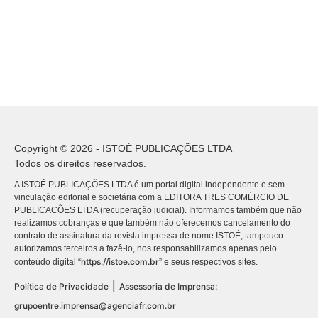
Copyright © 2026 - ISTOÉ PUBLICAÇÕES LTDA
Todos os direitos reservados.
A ISTOÉ PUBLICAÇÕES LTDA é um portal digital independente e sem
vinculação editorial e societária com a EDITORA TRES COMÉRCIO DE
PUBLICACÕES LTDA (recuperação judicial). Informamos também que não
realizamos cobranças e que também não oferecemos cancelamento do
contrato de assinatura da revista impressa de nome ISTOÉ, tampouco
autorizamos terceiros a fazê-lo, nos responsabilizamos apenas pelo
https://istoe.com.br
conteúdo digital “
” e seus respectivos sites.
|
Política de Privacidade
Assessoria de Imprensa:
grupoentre.imprensa@agenciafr.com.br